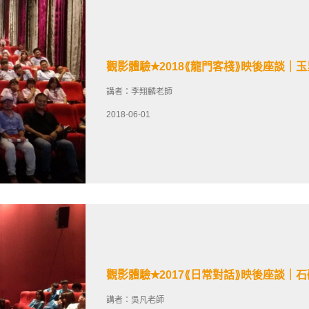
觀影體驗✭2018⟪龍門客棧⟫映後座談｜
講者：李翔麟老師
2018-06-01
觀影體驗✭2017⟪日常對話⟫映後座談｜
講者：吳凡老師