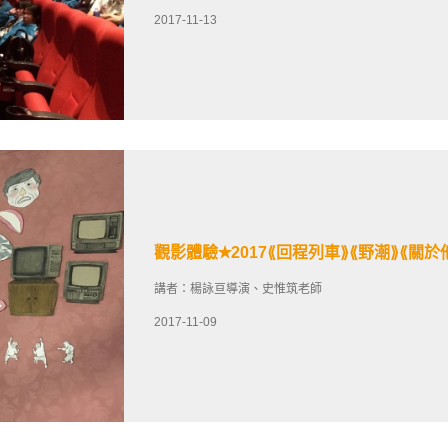
2017-11-13
觀影體驗✭2017⟪回程列車⟫⟪野潮⟫⟪關
講者：楊詠亘導演、史惟筑老師
2017-11-09