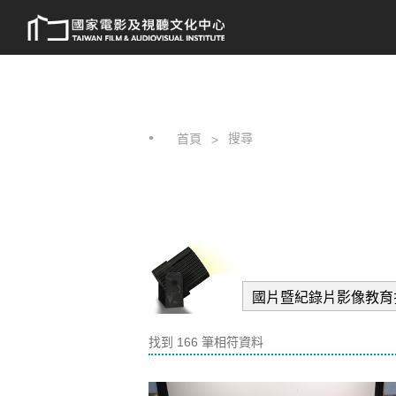
跳
:::
到
主
要
內
容
搜尋
首頁
找到 166 筆相符資料