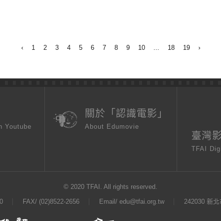
‹
1
2
3
4
5
6
7
8
9
10
...
18
19
›
頁
關於「認識電影」
n Youtube
About Edumovie
臺灣
TFAI Dig
© 2020 TFAI. All rights reserved.
0
FAX/ (02)8522-2656
Email/
edu@tfai.org.tw
242030 