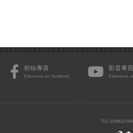
粉絲專頁
影音專
Edumovie on facebook
Edumovie o
TEL/
(02)8522-800