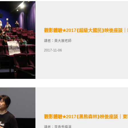
觀影體驗✭2017⟪超級大國民⟫映後座談
講者：黃大展老師
2017-11-06
觀影體驗✭2017⟪黑熊森林⟫映後座談｜
講者：李香秀導演