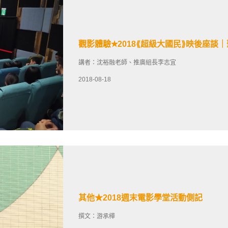
觀影體驗✭2018⟪超級大國民⟫映後座談
講者：沈裕融老師、推廣組長李志宜
2018-08-18
其他★2018週末電影學堂活動側記
撰文：游承樺