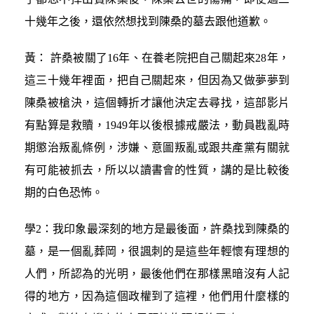
十幾年之後，還依然想找到陳桑的墓去跟他道歉。
黃： 許桑被關了16年、在養老院把自己關起來28年，
這三十幾年裡面，把自己關起來，但因為又做夢夢到
陳桑被槍決，這個轉折才讓他決定去尋找，這部影片
有點算是救贖，1949年以後根據戒嚴法，動員戡亂時
期懲治叛亂條例，涉嫌、意圖叛亂或跟共產黨有關就
有可能被抓去，所以以讀書會的性質，講的是比較後
期的白色恐怖。
學2：我印象最深刻的地方是最後面，許桑找到陳桑的
墓，是一個亂葬岡，很諷刺的是這些年輕懷有理想的
人們，所認為的光明，最後他們在那樣黑暗沒有人記
得的地方，因為這個政權到了這裡，他們用什麼樣的