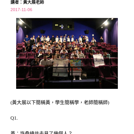
講者：黃大展老師
2017-11-06
(黃大展以下簡稱黃，學生簡稱學，老師簡稱師)
Q1.
黃：許桑總共去見了幾個人？