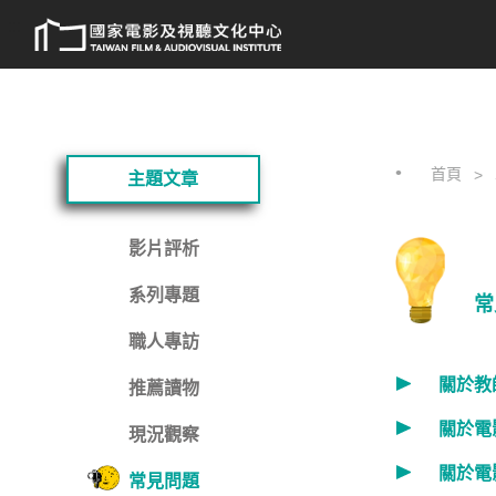
跳
:::
到
主
要
內
容
:::
首頁
主題文章
影片評析
系列專題
常
職人專訪
關於教
推薦讀物
關於電
現況觀察
關於電
常見問題