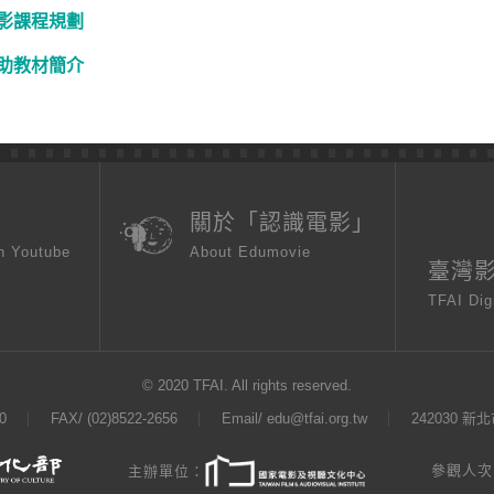
影課程規劃
助教材簡介
頁
關於「認識電影」
n Youtube
About Edumovie
臺灣
TFAI Dig
© 2020 TFAI. All rights reserved.
0
FAX/ (02)8522-2656
Email/
edu@tfai.org.tw
242030 
參觀人次：
主辦單位：