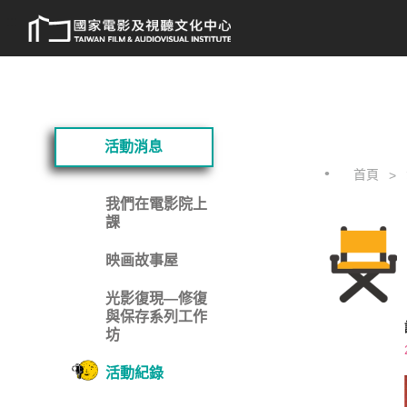
跳
:::
到
主
要
內
容
:::
活動消息
首頁
我們在電影院上
課
映画故事屋
光影復現—修復
與保存系列工作
坊
活動紀錄