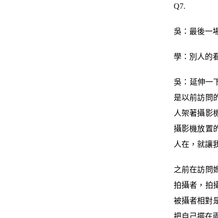
Q7.
吳：最後一
學：別人的
吳：延伸一
是以前訪問
人架著攝影
攝影機放置
人在，就讓
之前在訪問
拍攝者，拍
被攝者相對
把自己擺在