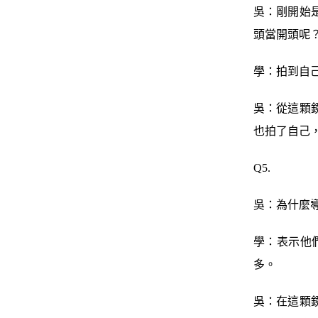
吳：剛開始
頭當開頭呢
學：拍到自
吳：從這顆
也拍了自己
Q5.
吳：為什麼
學：表示他
多。
吳：在這顆