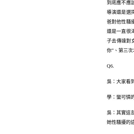
到底應不應
導演還是選
爸對他性騷
還是一直很
子去傳達對
你”、第三
Q6.
吳：大家看
學：蠻可憐
吳：其實這
她性騷擾的