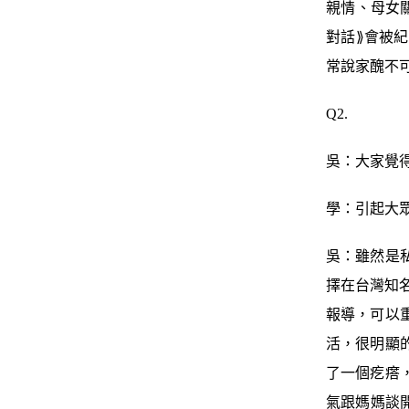
親情、母女
對話⟫會被
常說家醜不
Q2.
吳：大家覺
學：引起大
吳：雖然是
擇在台灣知
報導，可以
活，很明顯
了一個疙瘩
氣跟媽媽談