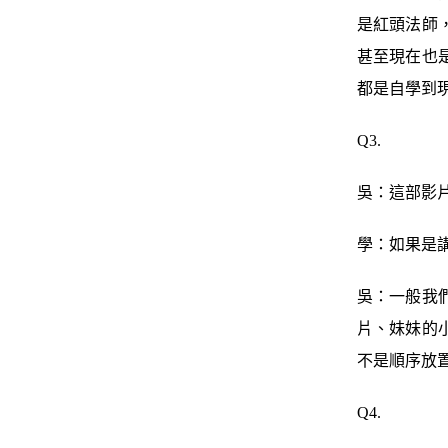
是紅頭法師
甚至現在也
都是自學到
Q3.
吳：這部影
學：如果是
吳：一般我
片、妹妹的
不是順序放
Q4.