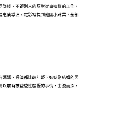
要賺錢，不顧別人的反對從事這樣的工作，
是惠偵導演，電影裡提到他國小肄業，全部
有媽媽、導演都比較年輕、妹妹剛結婚的照
媽以前有被爸爸性騷擾的事情，由淺而深，