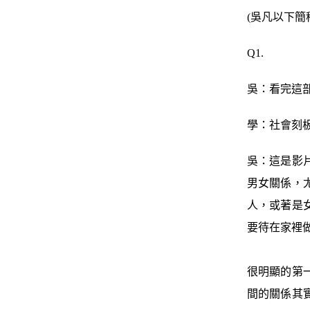
(吳凡以下簡
Q1.
吳：看完這
學：社會刻
吳：這是影
男女關係，
人，或著是
要待在家裡
很明顯的第
間的關係其