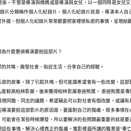
關係，不管是導演與媽媽或是導演與女兒，以一個同時是女兒又
紀錄片分類稱作個人化紀錄片，個人化紀錄片就是，導演本人自
可外揚，但個人化紀錄片常常都要把家裡很私密的事情，呈現給
得為什麼惠偵導演要拍這部片？
眾的共鳴、啟發社會、貼近生活、分享自己的經驗。
私密的故事，除了引起共鳴，但可能還希望會有一些改變，這部
名度較高柏林影展，後來獲得柏林影展泰迪熊獎， 泰迪熊獎是專
重視同婚、同志的議題，希望藉此可以對社會有個改變，或讓有
的導演要拍這部影片的原因是，要面對自己的傷痛，很多事情在
，可能會在某些時候爆發，所以要解決的些問題最重要的就是要
開這些事情，解決心裡真正的傷痛。
電影裡面所講的職業是“牽