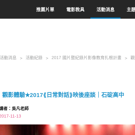
推薦片單
電影教具
活動消息
主
活動消息
活動紀錄
2017 國片暨紀錄片影像教育扎根計畫
觀
觀影體驗✭2017⟪日常對話⟫映後座談｜石碇高中
講者：吳凡老師
2017-11-13