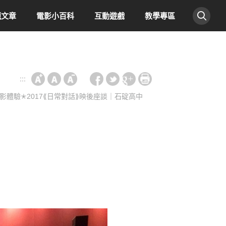
題文章
電影小百科
互動遊戲
教學專區
:::
影體驗✭2017⟪日常對話⟫映後座談｜石碇高中