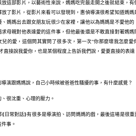
該放這部影片，以藝術性來說，媽媽吃完飯走開之後就結束，有
擇放了影片，從影片來看可以發現到，惠偵導演很希望知道媽媽
擾、媽媽出去跟女朋友玩很少在家裡，讓他以為媽媽是不愛他的
渴求母親對他表達愛的這件事，但他最後還是不敢直接對著媽媽
女兒的愛，這個問其實問了很多次，第一次“你那麼壞我怎麼愛你
次才直接說我愛你，也是某個程度上告訴我們說，愛要直接的表達
到導演跟媽媽說，自己小時候被爸爸性騷擾的事，有什麼感覺？
的、很沈重、心理的壓力。
部⟪日常對話⟫有很多是導演拍、訪問媽媽的戲，最後這場是很重
這件事。