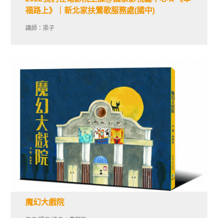
福路上》｜新北家扶鶯歌服務處(國中)
講師：梁子
魔幻大戲院