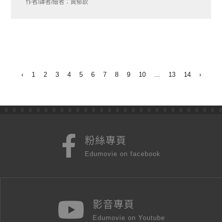
作者/譯者/繪者：黃郁欽
‹
1
2
3
4
5
6
7
8
9
10
...
13
14
›
粉絲專頁
Edumovie on facebook
影音專頁
Edumovie on Youtube