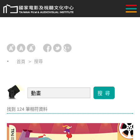
搜尋
首頁
搜 尋
找到 124 筆相符資料