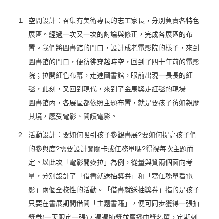
空間設計：召集有美術專長的志工家長，分別負責各特色
展區。經過一次又一次的討論與修正，完成各展區的布
置。我們將圖書館的門口，設計成老電影院的樣子，來到
圖書館的門口，便彷彿穿越時空，回到了四十年前的電影
院；拉開紅色布幕，走進圖書館，眼前出現一長長的紅
毯，此刻，又回到現代，來到了金馬獎走紅毯的現場……
圖書館內，各展區都依照主題布置，就是要孩子彷如親歷
其境，感受電影、閱讀電影。
活動設計：要如何吸引孩子參觀書展?要如何提高孩子們
的參與度?需要設計闖關卡或任務單嗎?得視每次主題而
定。以此次「電影開麥拉」為例，從量與質兩個面向考
量，分別設計了「借書就送抽獎券」和「寫任務單看電
影」兩個全校性的活動。「借書就送抽獎券」指的是孩子
只要在書展期間借閱「主題書籍」，便可同步獲得一張抽
獎券(一天限定一張)，週週抽獎並廣播中獎名單，定期刺