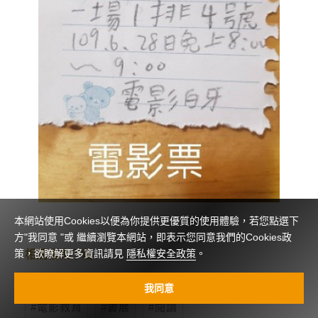
本網站使用Cookies以便為你提供更優質的使用體驗，若您點選下
方"我同意 "或 繼續瀏覽本網站，即表示您同意我們的Cookies政
策，欲瞭解更多資訊請見
隱私權安全政策
。
相關檔案下載
我同意
電影教育
書展
閱讀