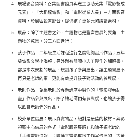
展場影音資料：召集圖書館員與志工協助蒐集「電影製成
元素」、「大稻埕電影」和「電影從業人員」三方面影音
資料，於展區設置影音，提供孩子更多元的識讀素材。
展品：除了主題書之外，主題物也是豐富書展的要角。主
題物的蒐集，分三方面進行：
孩子作品：二年級生活課程進行之魔術繩畫片作品；五年
級電影文學小海報；另外還有閱讀小志工製作的翻翻書，
都是本次規劃的展品。規劃孩子參與展出，讓主題書展不
再只是老師的事，更能有效提升孩子對活動的參與感。
老師作品：蒐集老師於專題講座中製作的「電影膠卷刮
畫」作品參與展出，除了讓老師們有參與感，也讓孩子得
以欣賞老師們的作品。
校外單位借展：展示真實物品，絕對是最佳的教材。與影
視聽中心借展的各式「電影膠卷展版」和陳子福老師的
「手繪電影海報」；陳博文電影剪接工作室借展的「古董