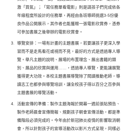
激「買氣」；「寫任務單看電影」則是請孩子們完成依各
年級程度所設計的任務單，再經由各班導師挑選3-5份優
良作品公開展示，其作者也能獲贈一張電影欣賞券，憑券
可參加書展之後舉辦的電影欣賞會。
導覽安排：一場有計畫的主題書展，若要讓孩子更深入學
習而不是走馬看花或視而不見，最好的方式是透過專人導
覽。舉凡主題的說明、展場的布置理念、展出書籍的類
別、展品的欣賞與運用……，透過專人導覽，更能讓展覽
獲得更大功效。本校主題書展導覽除了閱讀推動老師，導
讀志工也都參與導覽培訓，讓全校孩子得以百分之百參與
主題書展的導覽活動。
活動宣傳的準備：製作主題海報於開幕一週前張貼預告、
製作老師晨會宣傳簡報、規劃孩子朝會宣傳活動，都是準
備階段必須完成的。今年由於新冠肺炎疫情的影響取消朝
會，所以針對孩子的宣導活動改以影片方式呈現，同樣必