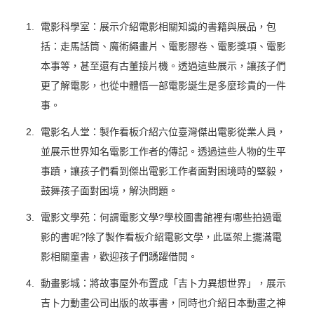
電影科學室：展示介紹電影相關知識的書籍與展品，包
括：走馬話筒、魔術繩畫片、電影膠卷、電影獎項、電影
本事等，甚至還有古董接片機。透過這些展示，讓孩子們
更了解電影，也從中體悟一部電影誕生是多麼珍貴的一件
事。
電影名人堂：製作看板介紹六位臺灣傑出電影從業人員，
並展示世界知名電影工作者的傳記。透過這些人物的生平
事蹟，讓孩子們看到傑出電影工作者面對困境時的堅毅，
鼓舞孩子面對困境，解決問題。
電影文學苑：何謂電影文學?學校圖書館裡有哪些拍過電
影的書呢?除了製作看板介紹電影文學，此區架上擺滿電
影相關童書，歡迎孩子們踴躍借閱。
動畫影城：將故事屋外布置成「吉卜力異想世界」，展示
吉卜力動畫公司出版的故事書，同時也介紹日本動畫之神