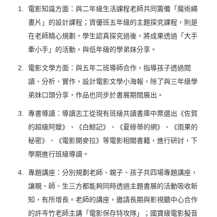
電影知識方面：與二年級生活課程老師共同籌備「魔術繩
畫片」的設計課程；資優班五年級的主題探究課程，則是
在老師精心規劃，學生認真探究過後，將成果透過「大手
牽小手」的活動，與低年級的學弟妹分享。
電影文學方面：與五年二班導師合作，指導孩子透過閱
讀、分析、實作，設計電影文學小海報，除了與三年級學
弟妹口頭分享，作品也同步於書展期間展出。
專書導讀：導讀志工從現有班級共讀書庫中票選出《佐賀
的超級阿嬤》、《白鯨記》、《夏綠蒂的網》、《雨果的
秘密》、《電影開麥拉》等電影相關書籍，進行研討，下
學期進行班級導讀。
專題講座：分別規劃老師、親子、孩子共四場專題講座，
讓親、師、生三方都能夠同時透過主題書展的活動吸收新
知，有所增長。老師的講座，邀請長期與影視聽中心合作
的許岑竹老師主講「電影保存特攻隊」；國寶級電影擬音