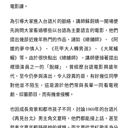
電影課。
為引導大家進入台語片的脈絡，講師蘇蔚婧一開場便
先詢問大家看過哪些以台語為主要語言的電影，他們
提出幾部近幾年熱門的作品，諸如《總鋪師》、《阿
嬤的夢中情人》、《花甲大人轉男孩》、《大尾鱸
鰻》等。由於很快點出《總鋪師》，講師便接著提出
裡頭演員之一的「脫線」，曾經歷台語電影興盛年
代，至今仍參與演出，令人訝異的是，有好幾位同學
對他並不陌生，這是源於他們常與長輩一同看電視
劇、綜藝節目，而有機會接觸。
也因成長背景和都市孩子不同，討論1969年的台語片
《再見台北》男主角文夏時，他們都能接上話，甚至
發表文夏年輕時很帥的感想。而文夏從當紅歌手身分