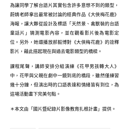
為讓同學了解台語片其實包含許多意想不到的類型，
蔚婧老師拿出最常被討論的經典作品《大俠梅花鹿》
海報，讓大夥從設計及標語「天然景、禽獸裝的台語
童話片」猜測電影內容，並在觀看影片後為電影定
位。另外，她還播放郝毅博對《大俠梅花鹿》的詮釋
影片，藉此搭起現在與過去電影類型的橋樑。
課程尾聲，講師安排分組演練《花甲男孩轉大人》
中，花甲與父親在劇中一鏡到底的橋段，雖然僅練習
幾十分鐘，但演出時的口語表達和情緒皆有到位，為
這場活動畫下完美句點。
＊本文由「國片暨紀錄片影像教育扎根計畫」提供。