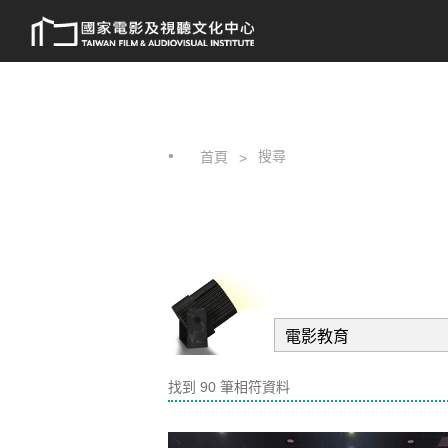
跳
:::
到
主
要
內
容
搜尋
首頁
找到 90 筆相符資料