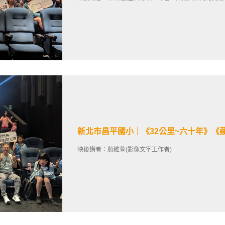
新北市昌平國小｜《32公里~六十年》《
映後講者：顏維萱(影像文字工作者)