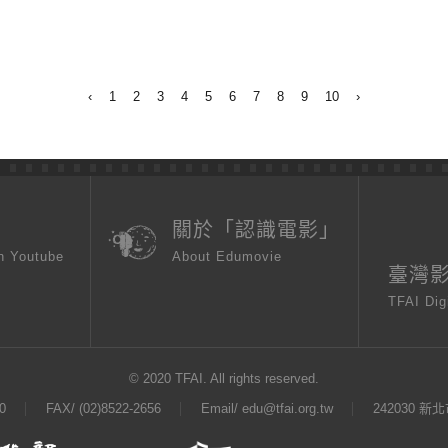
‹
1
2
3
4
5
6
7
8
9
10
›
頁
關於「認識電影」
n Youtube
About Edumovie
臺灣
TFAI Dig
© 2020 TFAI. All rights reserved.
0
FAX/ (02)8522-2656
Email/
edu@tfai.org.tw
242030 