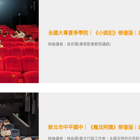
全國大專夏季學院｜《小逃犯》修復版｜
映後講者：孫世鐸(專業影像教育講師)
新北市中平國中｜《魔法阿媽》修復版｜
映後講者：林佑運(藝文行政工作者，太陽天秤的月亮射