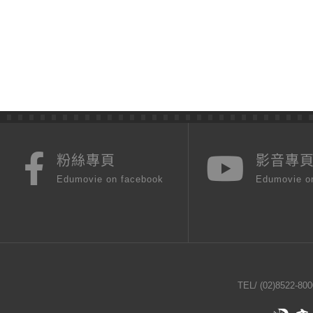
粉絲專頁
影音專
Edumovie on facebook
Edumovie o
TEL/
(02)8522-800