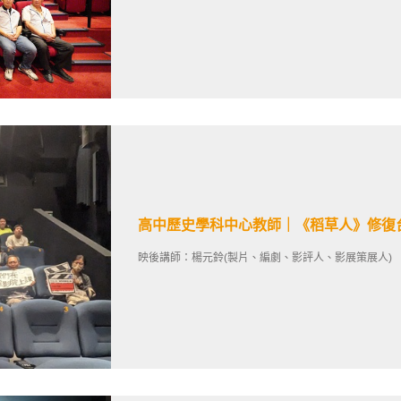
高中歷史學科中心教師｜《稻草人》修復
映後講師：楊元鈴(製片、編劇、影評人、影展策展人)