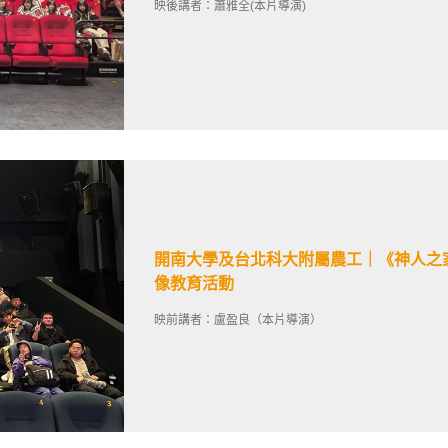
映後講者：蕭雅全(本片導演)
開南大學及台北科大附屬農工｜《神人之家
像教育活動
映前講者：盧盈良（本片導演）