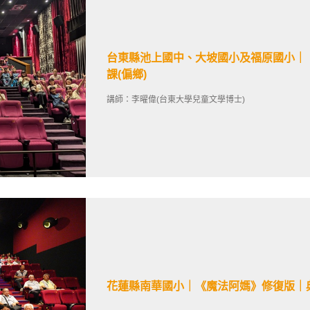
台東縣池上國中、大坡國小及福原國小｜《
課(偏鄉)
講師：李曜偉(台東大學兒童文學博士)
花蓮縣南華國小｜《魔法阿媽》修復版｜