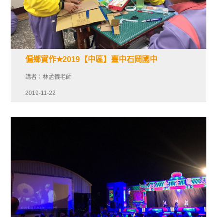
偏鄉實作✭2019【中區】臺中石岡國中
講者：林孟儀老師
2019-11-22