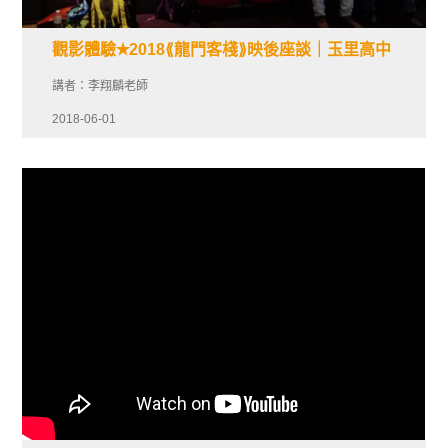
觀影體驗✭2018⟪龍門客棧⟫映後座談｜玉里高中
講者：李翔麟老師
2018-06-01