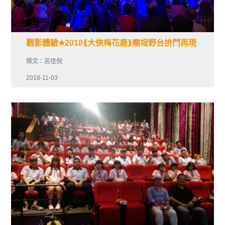
觀影體驗✭2018⟪大俠梅花鹿⟫廟埕野台拚鬥再現
撰文：呂佳倪
2018-11-03