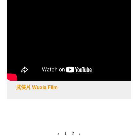
武俠片 Wuxia Film
‹
1
2
›