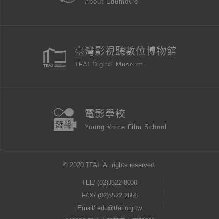
About Edumovie
臺灣影視聽數位博物館
TFAI Digital Museum
電影學校
Young Voice Film School
© 2020 TFAI. All rights reserved.
TEL/
(02)8522-8000
FAX/ (02)8522-2656
Email/
edu@tfai.org.tw