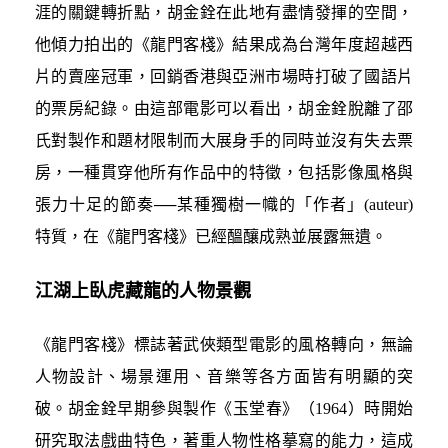
涯的關鍵轉折點，胡金銓在此地有盡情發揮的空間，
他傾力拍出的《龍門客棧》結果成為台灣年度超越西
片的賣座冠軍，回銷香港與亞洲市場時打破了國語片
的票房紀錄。由這部電影可以看出，胡金銓脫離了邵
氏對製作和題材限制而大展身手的同時並沒有失去票
房，一種貫穿他所有作品中的特徵，包括影像風格與
張力十足的節奏──某種獨樹一幟的「作者」(auteur)
特質，在《龍門客棧》已經醞釀成熟並展露無遺。
江湖上臥虎藏龍的人物景觀
《龍門客棧》標誌著武俠類型電影的風格轉向，無論
人物設計、場景運用、音樂等各方面皆有明顯的突
破。胡金銓早期參與製作《玉堂春》（1964）時開始
研究取法戲曲特色，著重人物性格摹寫的能力，這成