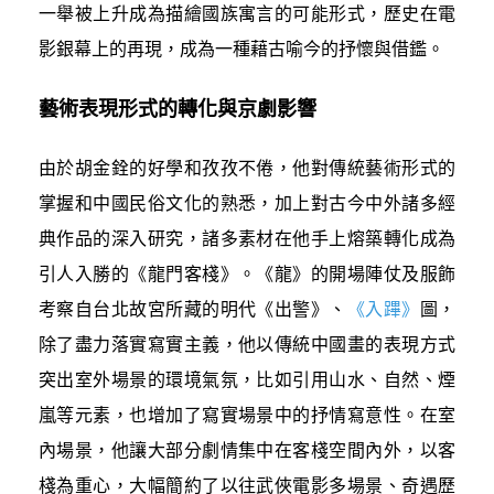
一舉被上升成為描繪國族寓言的可能形式，歷史在電
影銀幕上的再現，成為一種藉古喻今的抒懷與借鑑。
藝術表現形式的轉化與京劇影響
由於胡金銓的好學和孜孜不倦，他對傳統藝術形式的
掌握和中國民俗文化的熟悉，加上對古今中外諸多經
典作品的深入研究，諸多素材在他手上熔築轉化成為
引人入勝的《龍門客棧》。《龍》的開場陣仗及服飾
考察自台北故宮所藏的明代《出警》、
《入蹕》
圖，
除了盡力落實寫實主義，他以傳統中國畫的表現方式
突出室外場景的環境氣氛，比如引用山水、自然、煙
嵐等元素，也增加了寫實場景中的抒情寫意性。在室
內場景，他讓大部分劇情集中在客棧空間內外，以客
棧為重心，大幅簡約了以往武俠電影多場景、奇遇歷