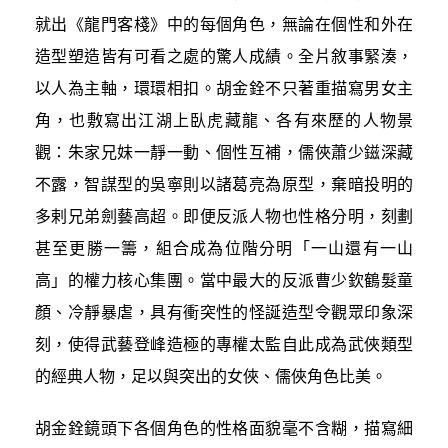
就出《龍門客棧》中的每個角色，無論在個性和外在
造型塑造皆有可看之處的驚人成績。全片敘事緊湊，
以人為主軸，環環相扣。胡金銓不只著重描寫男女主
角，也敷寫出江湖上臥虎藏龍、各有來歷的人物景
觀：朱家兄妹一靜一動、個性互補，儒俠蕭少鎡深藏
不露，智謀型的吳寧則以諸葛亮為原型，棄暗投明的
多剌兄弟劍藝高超。即便反派人物也性格分明，刻劃
甚至更勝一籌，組合成為位階分明「一山還有一山
高」的權力核心集團。當中最大的反派曹少欽鶴髮童
顏、冷靜暴虐，具有衝突性的怪誕造型令觀眾印象深
刻，使得武藝登峰造極的專權太監自此成為武俠類型
的經典人物，足以與突出的女俠、儒俠角色比美。
胡金銓鏡頭下各個角色的性格面貌毫不含糊，描寫細