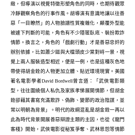
緻，但導演以視覺特徵形塑角色的同時，也期待觀眾
冷靜觀察角色的行事作風。胡導演有意識地讓以往善
惡「一目瞭然」的人物臉譜性質複雜化，顛覆外型能
被遽下判斷的可能，角色有不少隱匿臥底、裝扮欺詐
情節。換言之，角色的「戲劇行動」才是善惡忠奸的
辦別依據，比如蕭少鎡與大檔頭皮少棠對峙一景，視
覺上兩人服裝造型相近，便是一例，也是這種灰色地
帶使得胡金銓的人物更加立體、貼近環境現實。美國
著名電影學者David Bordwell曾言道：「武俠電影類
型，往往圍繞個人私仇及家族孝悌展開情節，但胡金
銓卻藉其書寫充滿欺詐、偽飾、變節的政治陰謀，並
常以明朝為背景」。明代的政綱混亂是胡金銓一再以
此為時代背景開展善惡辯證主題的主因，也從《龍門
客棧》開始，武俠電影從秘笈爭奪、武林恩怨等情節