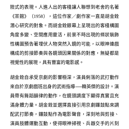
險式的表現。人進人出的客棧讓人聯想到老舍的名著
《茶館》（1958），這位作家／劇作家一直是胡金銓
潛心研究的對象。而胡金銓銀幕上呈現出的客棧構圖
角度多變、空間應用靈活，前景不時出現的條狀裝飾
性構圖預告著埋伏人物突然入鏡的可能，以眼神連戲
構成的剪接節奏與各鏡頭因果關係的對應，無疑都是
視覺性的展現，具有豐富的電影感。
胡金銓自承受京劇的影響極深，演員俐落的武打動作
來自於京劇戲班出身的武術指導──韓英傑的設計。演
員帶有舞蹈韻律的動作，在鏡頭調度下顯得真實且充
滿身體力量。胡金銓並選擇直接引用京劇鑼鼓點來調
配武打節奏，鑼鼓點作為電影聲音，深刻地與剪接、
演員肢體運動互動，使得眼神掃視、兵器交手的片刻