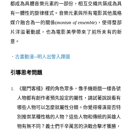
都成為具體音樂元素的一部份，相互交織共築成為具
有一體性的旋律樣式。音樂元素與所有電影其他風格
媒介融合為一的關係(
monism of ensemble
)，使得整部
片洋溢著動感，也為電影美學帶來了前所未有的新
意。
．
古畫動漫─明人出警入蹕圖
引導思考問題
《龍門客棧》裡的角色眾多，像手機遊戲一樣各號
人物都有創作者預先設定的屬性，請試著說說看有
哪些人物可以怎麼就屬性分類。你覺得導演是否特
別推崇某種性格的人物？這些人物和傳統的英雄人
物有無不同？義士們千辛萬苦的決戰合擊才獲勝，