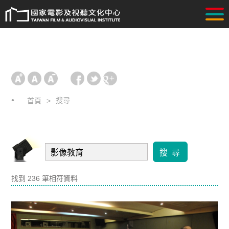
搜尋
首頁
搜 尋
找到 236 筆相符資料