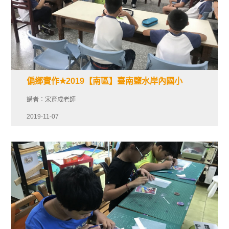
偏鄉實作✭2019【南區】臺南鹽水岸內國小
講者：宋育成老師
2019-11-07