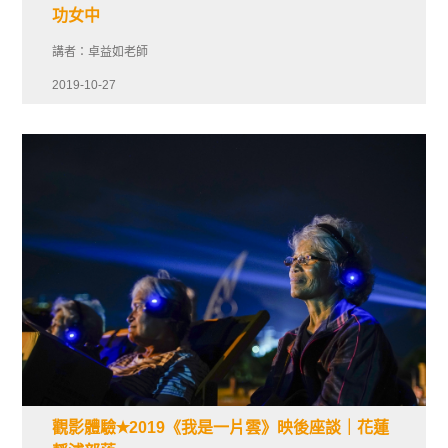
功女中
講者：卓益如老師
2019-10-27
觀影體驗✭2019《我是一片雲》映後座談｜花蓮