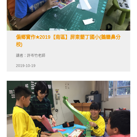
偏鄉實作✭2019【南區】屏東墾丁國小(鵝鑾鼻分
校)
講者：許岑竹老師
2019-10-19