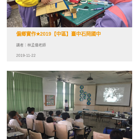
偏鄉實作✭2019【中區】臺中石岡國中
講者：林孟儀老師
2019-11-22