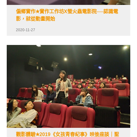
偏鄉實作✭實作工作坊X螢火蟲電影院──認識電
影，就從動畫開始
2020-11-27
觀影體驗✭2019《女孩青春紀事》映後座談｜聖