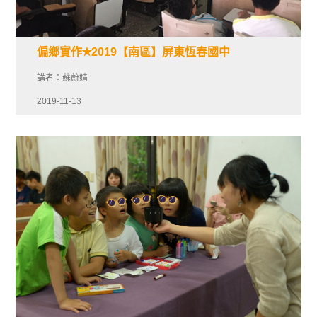
偏鄉實作✭2019【南區】屏東恆春國中
講者：蘇蔚婧
2019-11-13