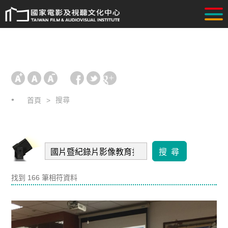
搜尋
首頁
搜 尋
找到 166 筆相符資料