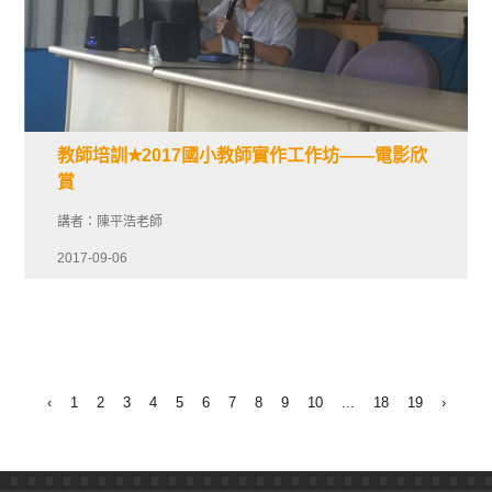
教師培訓✭2017國小教師實作工作坊——電影欣
賞
講者：陳平浩老師
2017-09-06
‹
1
2
3
4
5
6
7
8
9
10
...
18
19
›