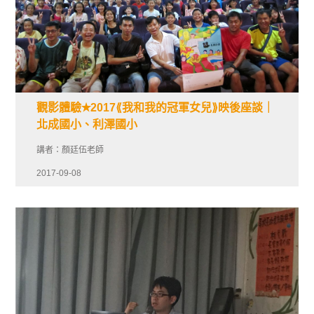
觀影體驗✭2017⟪我和我的冠軍女兒⟫映後座談｜
北成國小、利澤國小
講者：顏廷伍老師
2017-09-08