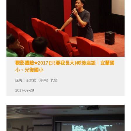
觀影體驗✭2017⟪只要我長大⟫映後座談｜宜蘭國
小、光復國小
講者：王志欽（肥內）老師
2017-09-28