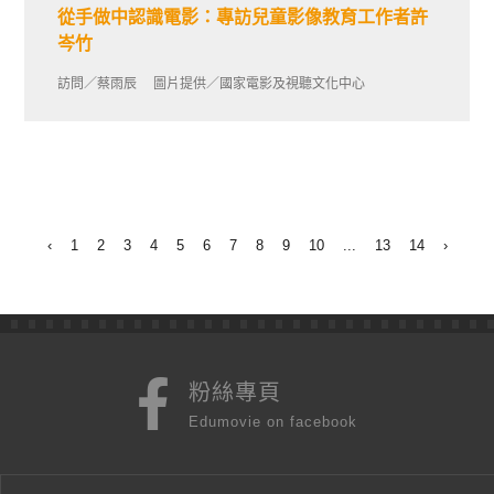
從手做中認識電影：專訪兒童影像教育工作者許
岑竹
訪問／蔡雨辰 圖片提供／國家電影及視聽文化中心
‹
1
2
3
4
5
6
7
8
9
10
...
13
14
›
粉絲專頁
Edumovie on facebook