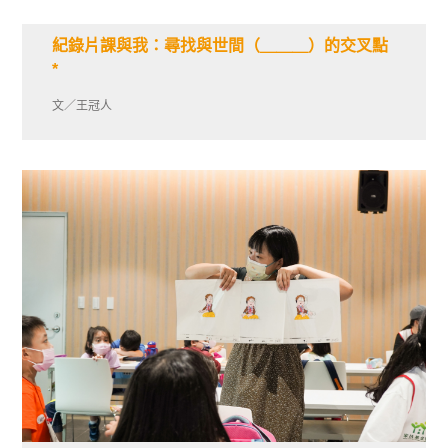
紀錄片課與我：尋找與世間（＿＿＿）的交叉點
*
文／王冠人