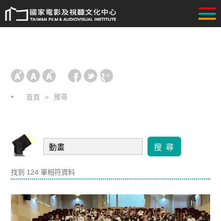
搜尋
首頁
搜 尋
找到 124 筆相符資料