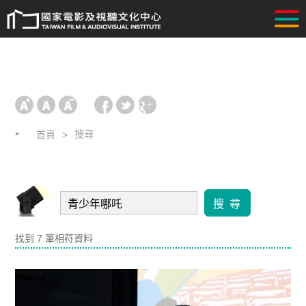
搜尋
首頁
搜 尋
找到 7 筆相符資料