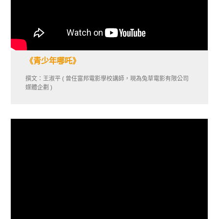
《青少年哪吒》
撰文：王淑平 ( 曾任富邦電影學校講師，現為兔草電影有限公司
媒體企劃 )