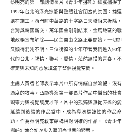
蔡明亮的第一部劇情長片《青少年挪吒》細膩捕捉了
1992年台北的浮光掠影與整體社會閉塞的氛圍：捷運
還在施工，西門町中華路的十字路口天橋尚未拆除，
台灣與韓國斷交，萬年國會剛剛結束，金馬地區的戰
地政務宣布解除——民主自由之路正要開始，一切卻
又顯得混沌不明。三位徬徨的少年帶著我們進入90年
代的台北，親情、聯考、愛情，茫然無措的青春，不
確定與未知的意象填滿了整個視覺空間。
主
講
人黃香老師表示本片中所有情緒自然流暢，沒有
過度的敘事，凸顯導演第一部長片作品中傑出的社會
觀察力與視覺調度才華。片中的孤獨與無從表達的愛
延續到後續的作品當中，成為導演標誌性的作品命
題。作為蔡明亮敘事結構相對明確的作品，《青少年
挪吒》適合初次步入蔡明亮世界的觀眾。