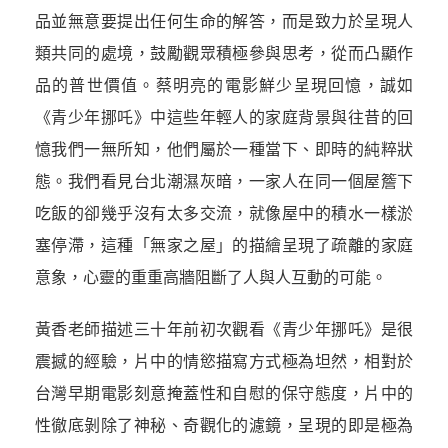
品並無意要提出任何生命的解答，而是致力於呈現人
類共同的處境，鼓勵觀眾積極參與思考，從而凸顯作
品的普世價值。蔡明亮的電影鮮少呈現回憶，誠如
《青少年挪吒》中這些年輕人的家庭背景與往昔的回
憶我們一無所知，他們屬於一種當下、即時的純粹狀
態。我們看見台北潮濕灰暗，一家人在同一個屋簷下
吃飯的卻幾乎沒有太多交流，就像屋中的積水一樣淤
塞停滯，這種「無家之屋」的描繪呈現了疏離的家庭
意象，心靈的重重高牆阻斷了人與人互動的可能。
黃香老師描述三十年前初次觀看《青少年挪吒》是很
震撼的經驗，片中的情慾描寫方式極為坦然，相對於
台灣早期電影刻意掩蓋性和自慰的保守態度，片中的
性徹底剝除了神秘、奇觀化的濾鏡，呈現的即是極為