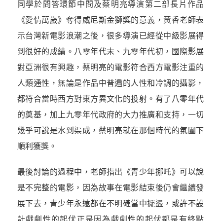
同學於問答環節中問及蔡明亮導演第二部長片作品
《愛情萬歲》奪得威尼斯金獅獎的意義，黃香老師表
示台灣新電影浪潮之後，很多導演已經從中級影展得
到很好的成績。八零年代末、九零年代初，國際影展
對亞洲很有興趣，蔡明亮的電影符合西方電影注重的
人類通性，無論是作品中普遍的人性和冷調的攝影，
都符合當時西方對東方異文化的投射。有了八零年代
的奠基，加上九零年代政府的大力推廣和支持，一切
幾乎可說是水到渠成，蔡明亮就在那個時代的氛圍下
順利獲獎。
最後討論的過程中，
老師
指出《青少年挪吒》可以說
是不完整的電影，因為故事在電影結束後仍會繼續發
展下去，青少年永遠都在不明確當中擺盪，或許不設
計戲劇性的起伏正是因為戲劇性的起伏都是有終點