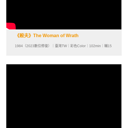
《殺夫》The Woman of Wrath
1984（2023數位修復）｜臺灣TW｜彩色Color｜102min｜輔15