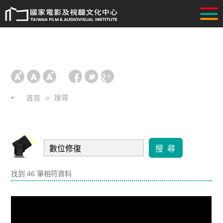
搜尋
首頁
搜 尋
找到 46 筆相符資料