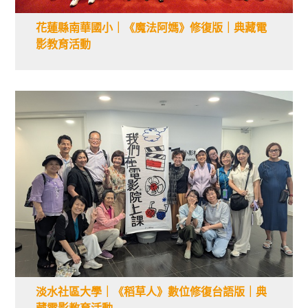
花蓮縣南華國小｜《魔法阿媽》修復版｜典藏電
影教育活動
淡水社區大學｜《稻草人》數位修復台語版｜典