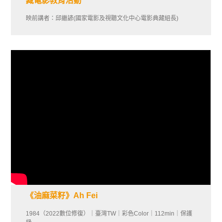
藏電影教育活動
映前講者：邱繼諺(國家電影及視聽文化中心電影典藏組長)
《油麻菜籽》Ah Fei
1984（2022數位修復）｜臺灣TW｜彩色Color｜112min｜保護