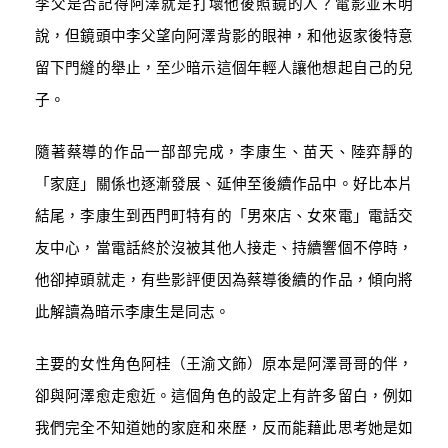
李父是否記得阿澤就是打壞他後照鏡的人？電影並未明
說，但鏡頭中李父望向阿澤背影的眼神，和他返家後特意
留下門縫的舉止，至少暗示這個年輕人讓他想起自己的兒
子。
隨著蔡導的作品一部部完成，李康生、苗天、陸弈靜的
「家庭」關係也逐漸發展、延伸至後續作品中。好比本片
結尾，李康生到西門町特有的「男來店、女來電」電話交
友中心，當電話終於沒被其他人接走、持續響個不停時，
他卻掉頭就走，有些影評便因為蔡導後續的作品，傾向將
此解讀為暗示李康生是同志。
主要的女性角色阿桂（
王渝文飾
）原本是阿澤哥哥的伴，
卻與阿澤愈走愈近。這個角色的設定上有許多留白，例如
我們完全不知道她的家庭和來歷，反而能藉此思考她是如