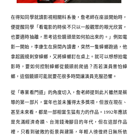
在得知同學就讀影視相關科系後，詹老師在座談開始時，
便提醒同學「看電影的時侯不只以一般觀眾的眼光欣賞，
也要適時抽離，思考這些鏡頭是如何拍出來的。」例如電
影一開始，李康生在房間內讀書，突然一隻蟑螂跑過，他
拿起圓規刺穿蟑螂，又將蟑螂釘在桌上。就可以想想拍電
影時，要如何控制蟑螂從鏡頭前爬過？而若演員害怕蟑
螂，這個鏡頭可能就要花很多時間讓演員克服恐懼。
從「專業看門道」的角度切入，詹老師提到此片雖然是蔡
導的第一部片，當年也並未獲得太多獎項，但放在現在、
甚至未來看，都是一部相當生猛有力的作品。
1992
年應該
是充滿經濟奇蹟、台灣錢淹腳目的年代，但在這部作品
裡，只看到破敗的街景與建築，年輕人徬徨終日無所依