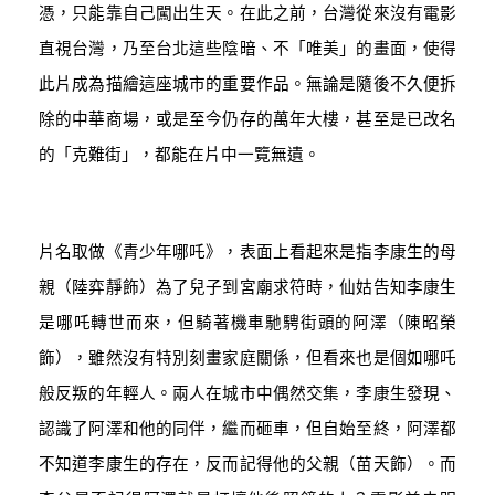
憑，只能靠自己闖出生天。在此之前，台灣從來沒有電影
直視台灣，乃至台北這些陰暗、不「唯美」的畫面，使得
此片成為描繪這座城市的重要作品。無論是隨後不久便拆
除的中華商場，或是至今仍存的萬年大樓，甚至是已改名
的「克難街」，都能在片中一覽無遺。
片名取做《青少年哪吒》，表面上看起來是指李康生的母
親（陸弈靜飾）為了兒子到宮廟求符時，仙姑告知李康生
是哪吒轉世而來，但騎著機車馳騁街頭的阿澤（陳昭榮
飾），雖然沒有特別刻畫家庭關係，但看來也是個如哪吒
般反叛的年輕人。兩人在城市中偶然交集，李康生發現、
認識了阿澤和他的同伴，繼而砸車，但自始至終，阿澤都
不知道李康生的存在，反而記得他的父親（苗天飾）。而