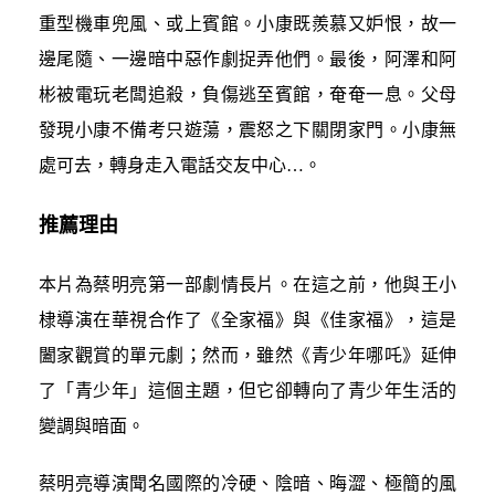
重型機車兜風、或上賓館。小康既羨慕又妒恨，故一
邊尾隨、一邊暗中惡作劇捉弄他們。最後，阿澤和阿
彬被電玩老闆追殺，負傷逃至賓館，奄奄一息。父母
發現小康不備考只遊蕩，震怒之下關閉家門。小康無
處可去，轉身走入電話交友中心…。
推薦理由
本片為蔡明亮第一部劇情長片。在這之前，他與王小
棣導演在華視合作了《全家福》與《佳家福》，這是
闔家觀賞的單元劇；然而，雖然《青少年哪吒》延伸
了「青少年」這個主題，但它卻轉向了青少年生活的
變調與暗面。
蔡明亮導演聞名國際的冷硬、陰暗、晦澀、極簡的風