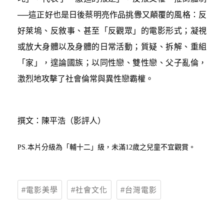
──這正好也是日後蔡明亮作品挑釁又顛覆的風格：反
好萊塢、反敘事、甚至「反觀眾」的電影形式；凝視
或放大身體以及身體的日常活動；質疑、拆解、重組
「家」，遑論國族；以同性戀、雙性戀、父子亂倫，
激烈地攻擊了社會倫常與異性戀霸權。
撰文：陳平浩（影評人）
PS.本片分級為「輔十二」級，未滿12歲之兒童不宜觀賞。
電影美學
社會文化
台灣電影