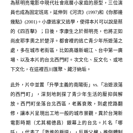
為蔡明亮電影中現代社會底層小家庭的原型，三位演
員也成為固定班底，延伸到《河流》(1997)和《你那邊
幾點》(2001)。小康逃家又逃學，使得本片可以說是蔡
的《四百擊》；日後，李康生之於蔡明亮，也將正如
尚皮耶李奧之於楚浮。都會裡的逃亡青少年所遊蕩之
處，多在城市老街區，比如高雄新崛江、台中第一廣
場、以及本片的台北西門町。次文化、反文化、或地
下文化，在這裡百川匯聚、藏汙納垢。
此外，片中並置「升學主義的南陽街」vs.「冶遊浪蕩
的西門町」，深刻地刺探了青少年生活的壓抑與解
放。西門町坐落台北西區，老舊衰敗，到處挖路翻
修，讓本片呈現出工地一般的城市景觀，異於台灣新
電影時期（尤其楊德昌）銀幕上的台北。片名「哪
吒」，代表了「激進的叛逆」，反叛父權、推倒體制