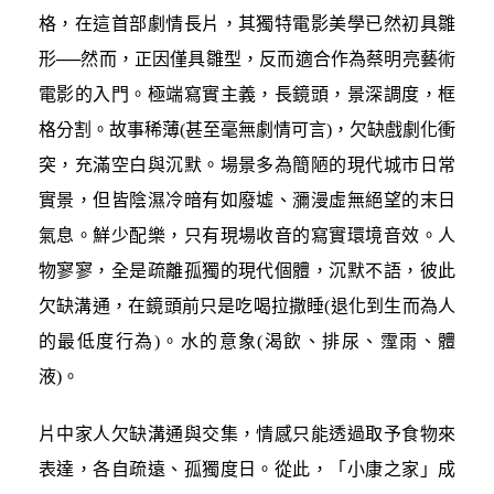
格，在這首部劇情長片，其獨特電影美學已然初具雛
形──然而，正因僅具雛型，反而適合作為蔡明亮藝術
電影的入門。極端寫實主義，長鏡頭，景深調度，框
格分割。故事稀薄(甚至毫無劇情可言)，欠缺戲劇化衝
突，充滿空白與沉默。場景多為簡陋的現代城市日常
實景，但皆陰濕冷暗有如廢墟、瀰漫虛無絕望的末日
氣息。鮮少配樂，只有現場收音的寫實環境音效。人
物寥寥，全是疏離孤獨的現代個體，沉默不語，彼此
欠缺溝通，在鏡頭前只是吃喝拉撒睡(退化到生而為人
的最低度行為)。水的意象(渴飲、排尿、霪雨、體
液)。
片中家人欠缺溝通與交集，情感只能透過取予食物來
表達，各自疏遠、孤獨度日。從此，「小康之家」成