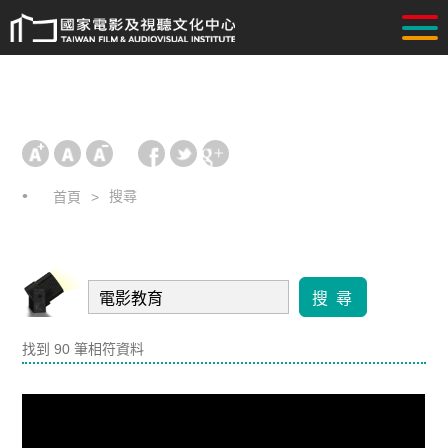
搜尋
首頁
搜 尋
找到 90 筆相符資料