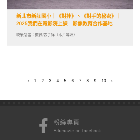
新北市新莊國小｜《對摔》、《對手的秘密》｜
2025我們在電影院上課｜影像教育合作基地
映後講者：戴薇/張子祥（本片導演）
‹
1
2
3
4
5
6
7
8
9
10
›
粉絲專頁
Edumovie on facebook