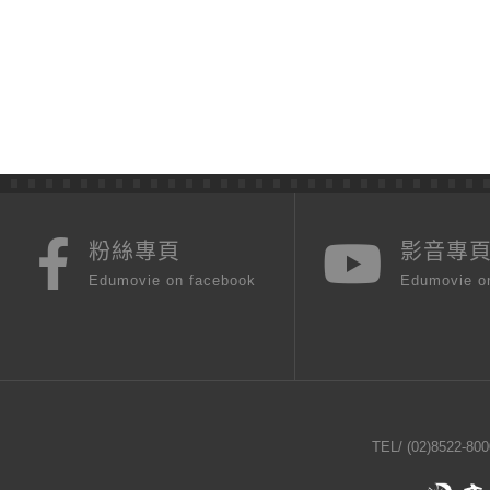
粉絲專頁
影音專
Edumovie on facebook
Edumovie o
TEL/
(02)8522-800