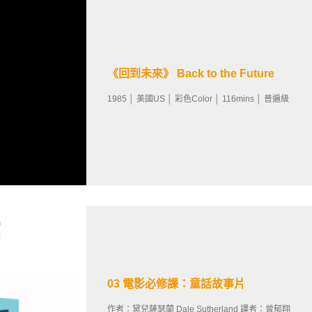
《回到未來》 Back to the Future
1985 │ 美國US │ 彩色Color │ 116mins │ 普遍級
03 電影必修課：童話故事片
作者：黛兒薩瑟蘭 Dale Sutherland 譯者：曾郁翔