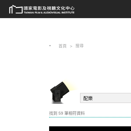
跳
:::
到
主
要
內
容
搜尋
首頁
找到 59 筆相符資料