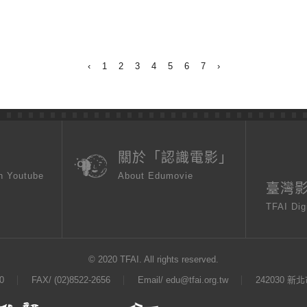
‹
1
2
3
4
5
6
7
›
頁
關於「認識電影」
n Youtube
About Edumovie
臺灣
TFAI Dig
© 2020 TFAI. All rights reserved.
0
FAX/ (02)8522-2656
Email/
edu@tfai.org.tw
242030 