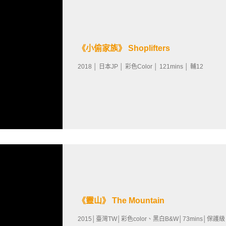
《小偷家族》 Shoplifters
2018 │ 日本JP │ 彩色Color │ 121mins │ 輔12
《靈山》 The Mountain
2015│臺灣TW│彩色color、黑白B&W│73mins│保護級