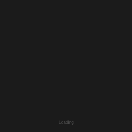
觀影體驗✭2017⟪黑熊森林⟫映後座談｜東華附小
講者：李香秀導演
2017-11-01
Loading