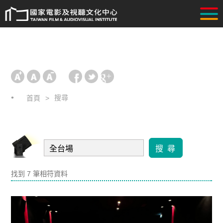
搜尋
首頁
搜 尋
找到 7 筆相符資料