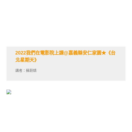
2022我們在電影院上課@嘉義縣安仁家園★《台
北星期天》
講者：蘇蔚婧