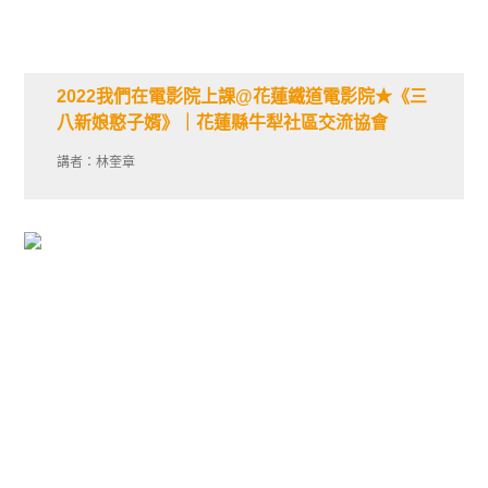
2022我們在電影院上課@花蓮鐵道電影院★《三
八新娘憨子婿》｜花蓮縣牛犁社區交流協會
講者：林奎章