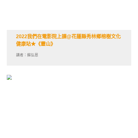
2022我們在電影院上課@花蓮縣秀林鄉榕樹文化
健康站★《靈山》
講者：蘇弘恩