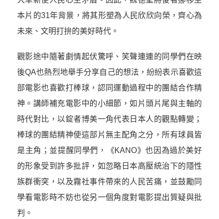
本片的31年背景，將其形塑為人民欣欣向榮，齊心為
未來、文明打拚的美好時代。
觀影途中隨著劇情起伏驚呼、笑聲連連的同學們在映
後QA也熱烈地舉手分享自己的想法，紛紛表示喜歡這
部電影也喜歡打棒球，認同運動過程中的團結合作精
神。
講師補充電影中的小細節，如片頭片尾與主軸的
時代對比，以錠者博美一角代表日本人的觀點轉變；
棒球的團結精神使這部片無主配角之分，所有球員皆
是主角；並提醒同學們，《KANO》也因為過於美好
的形象受到許多批評，如忽略日本高壓統治下的隱性
族群衝突，以及霧社事件帶來的人民苦痛，並鼓勵同
學看電影時不妨也從另一個角度對電影提出質疑與批
判。