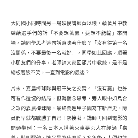
大同國小同時間另一場映後講師黃以曦，藉著片中教
練給選手們的話「不要想著贏，要想不能輸」來開
場，請同學思考這句話意味著什麼？「沒有得第一名
沒關係，不要最後一名就好」，同學如此回應。順著
小朋友們的分享，老師請大家回顧片中教練，是不是
總板著臉不笑，一直到電影的最後？
片末，嘉農棒球隊與冠軍失之交臂。「沒有贏」也許
可看作遺憾的結局，但轉個念思考，旁人眼中如烏合
之眾的嘉農棒球隊，最終闖進甲子園寫下新歷史，隊
員們早就都戰勝了自己！緊接著，講師再回到電影的
開頭舉例：一名日本人搭著火車要旁人在經過「嘉
義」時叫醒他，這又是為什麼呢？多年後，人們也許