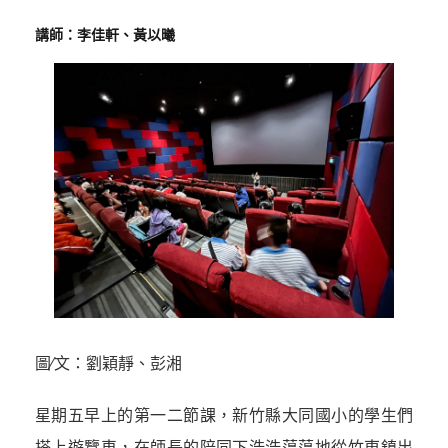
講師：李佳軒、黃以曦
圖∕文：劉穎靜、彭湘
星期五早上的第一二節課，新竹縣大同國小的學生們
搭上遊覽車，在師長的陪同下浩浩蕩蕩地從竹東鎮出