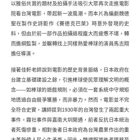
以雅俗共賞的題材及拍攝手法吸引大眾再次走進電影
院看台灣電影，帶起新一波風潮。而本片為編劇魏德
聖在製作史詩鉅作《賽德克巴萊》時意外發現的史
料，但由於前一部作品拍攝過程龐大而疲憊不堪，轉
而擔綱監製，並輾轉找上同樣熱愛棒球的演員馬志翔
擔任導演。
接著佳軒老師說到電影的歷史背景脈絡，日本政府在
台建立基礎建設之餘，引進棒球使民眾理解文明的概
念——如棒球的遊戲規則，必須在一套系統中守規矩
地透過自由競爭獲勝，而非暴力。然而，電影並不完
全符合史實，講師提到1930年的台灣發生了兩起重大
事件，霧社事件與嘉南大圳開通，前者反抗日本統治
者死傷慘重，相對後者日本政府為台灣農業作出的重
大革新使人民心生矛盾。因此，魏德聖將後者挪移至