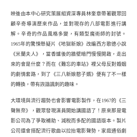
映後由本中心研究策展組資深專員林奎章帶著觀眾回
顧辛奇導演歷來作品，並對現存的八部電影進行講
解。辛奇的作品風格多變，有類型魔術師的封號。
1965年的驚悚懸疑片《地獄新娘》改編西方歌德小說
《米蘭夫人》，當香爐後的牆壁暗門慢慢開啟，走出
來的會是什麼？而在《難忘的車站》裡父母反對婚姻
的劇情套路，到了《三八新娘憨子婿》便有了不一樣
的轉換，帶有詼諧諷刺的趣味。
大環境與流行趨勢也會影響電影製作，在1967的《三
聲無奈》，觀眾發現演員開始講國語了！原來那是電
影公司為了爭取補助、減稅而多配的國語版本。製片
公司還會搭配流行歌曲以拉抬電影聲勢，家庭通俗劇