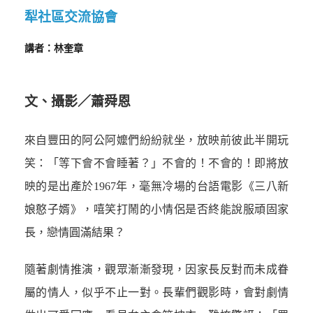
犁社區交流協會
講者：林奎章
文、攝影／蕭舜恩
來自豐田的阿公阿嬤們紛紛就坐，放映前彼此半開玩
笑：「等下會不會睡著？」不會的！不會的！即將放
映的是出產於1967年，毫無冷場的台語電影《三八新
娘憨子婿》，嘻笑打鬧的小情侶是否終能說服頑固家
長，戀情圓滿結果？
隨著劇情推演，觀眾漸漸發現，因家長反對而未成眷
屬的情人，似乎不止一對。長輩們觀影時，會對劇情