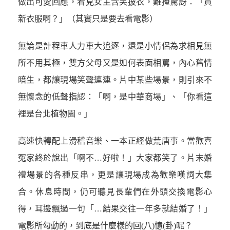
做出可愛回應，看見女主含笑披衣，難掩驚訝：「買
新衣服啊？」（其實只是要去看電影）
無論是計程車人力車大追逐，還是小情侶為求相見無
所不用其極，雙方父母又是如何表面相罵，內心舊情
暗生，都讓現場笑聲連連。片中某些場景，則引來不
無懷念的低聲指認：「啊，是中華商場」、「你看這
裡是台北植物園。」
高速快轉配上滑稽音樂、一本正經做荒唐事。當歡喜
冤家終於說出「啊不…好啦！」大家都笑了。片末婚
禮場景的各種反串，更是讓現場成為歡樂嘆詞大集
合。休息時間，仍可聽見長輩們在外頭交換電影心
得，耳邊飄過一句「…結果交往一年多就結婚了！」
電影所勾動的，到底是什麼樣的回(八)憶(卦)呢？