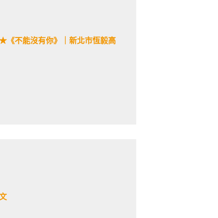
心★《不能沒有你》｜新北市恆毅高
文