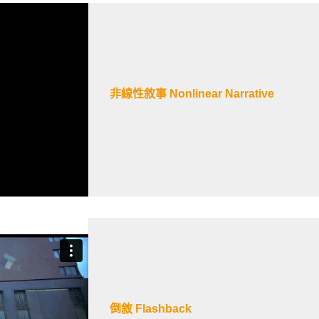
非線性敘事 Nonlinear Narrative
倒敘 Flashback