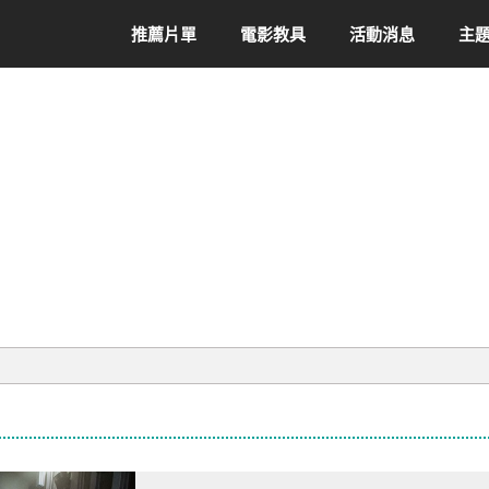
推薦片單
電影教具
活動消息
主