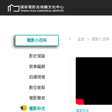
跳
:::
到
主
要
內
容
:::
電影小百科
首頁
電影小百科
影史理論
敘事編劇
拍攝現場
數位後製
電影聲音
電影形式
電影形式