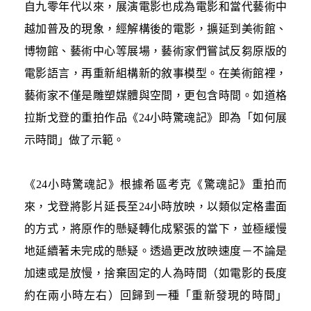
自九零年代以來，展演電影也成為電影和當代藝術中
越加普及的現象，經解構後的電影，擴延到美術館、
博物館、藝術中心等展場，藝術家們嘗試反芻原版的
電影語言，再重新組構新的敘事模型。在美術館裡，
藝術家不僅是雕塑媒體與空間，更包含時間。如道格
拉斯戈登的重拍作品《24小時驚魂記》即為「如何展
示時間」做了示範。
《24小時驚魂記》根據希區考克《驚魂記》重拍而
來，戈登將影片延長至24小時放映，以類似定格畫面
的方式，將原作的懸疑轉化成緊張的當下，並極緩慢
地延續著未完成的懸疑。透過更改放映速度－不論是
加速或是放慢，捨棄固定的人為時間（如電影的長度
約在兩小時左右）回歸到一種「重新發現的時間」