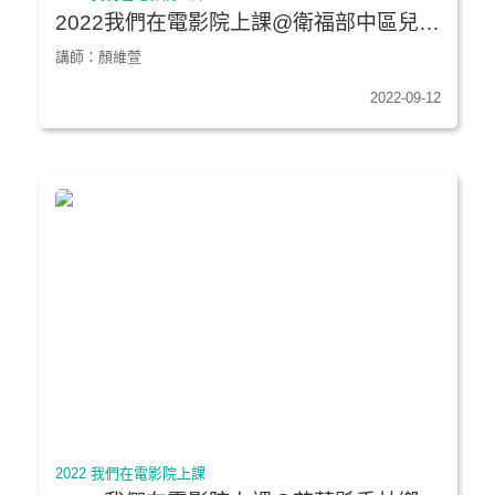
2022我們在電影院上課@衛福部中區兒童
之家《魔法阿媽4K數位修復版》
講師：顏維萱
2022-09-12
2022 我們在電影院上課