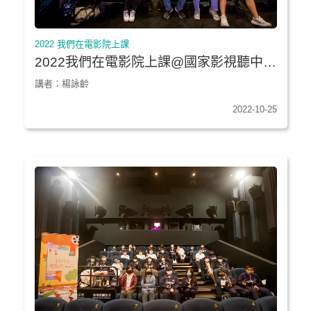
2022 我們在電影院上課
2022我們在電影院上課@國家影視聽中心
★《不能沒有你》｜新北市恆毅高中
講者：楊詠齡
2022-10-25