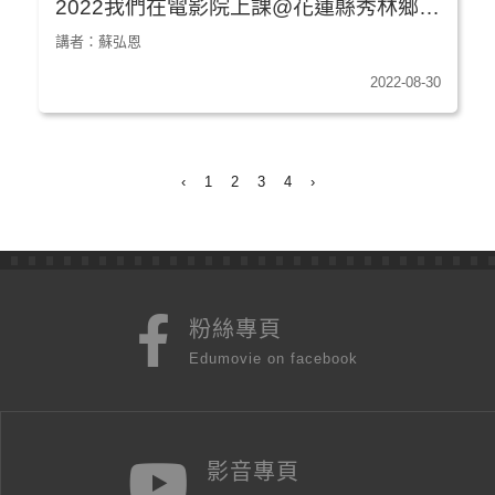
2022我們在電影院上課@花蓮縣秀林鄉榕
樹文化健康站★《靈山》
講者：蘇弘恩
2022-08-30
‹
1
2
3
4
›
粉絲專頁
Edumovie on facebook
影音專頁