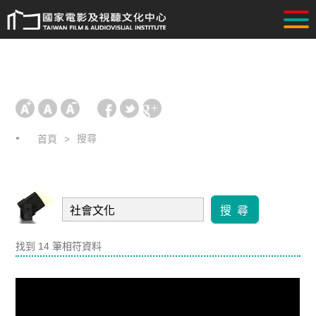
搜尋
首頁
搜 尋
找到 14 筆相符資料