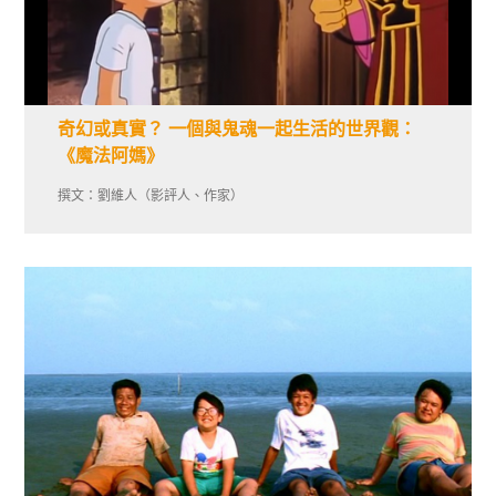
奇幻或真實？ 一個與鬼魂一起生活的世界觀：
《魔法阿媽》
撰文：劉維人（影評人、作家）