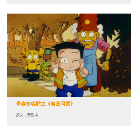
青春答客問之《魔法阿媽》
撰文：黃致中