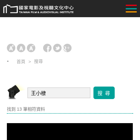
搜尋
首頁
搜 尋
找到 13 筆相符資料