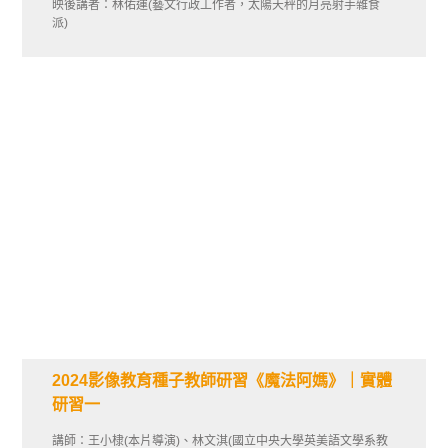
映後講者：林佑運(藝文行政工作者，太陽天秤的月亮射手雜食
派)
2024影像教育種子教師研習《魔法阿媽》｜實體
研習一
講師：王小棣(本片導演)、林文淇(國立中央大學英美語文學系教