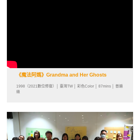
《魔法阿媽》Grandma and Her Ghosts
1998（2021數位修復）│ 臺灣TW │ 彩色Color │ 87mins │ 普遍
級