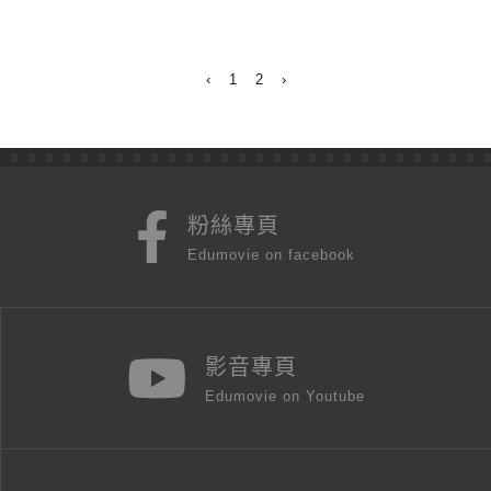
‹
1
2
›
粉絲專頁
Edumovie on facebook
影音專頁
Edumovie on Youtube