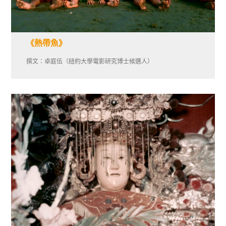
《熱帶魚》
撰文：卓庭伍（紐約大學電影研究博士候選人）