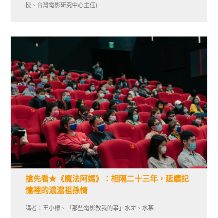
授、台灣電影研究中心主任)
搶先看★《魔法阿媽》：相隔二十三年，延續記
憶裡的濃濃祖孫情
講者：王小棣、「那些電影教我的事」水ㄤ、水某