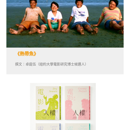
《熱帶魚》
撰文：卓庭伍（紐約大學電影研究博士候選人）