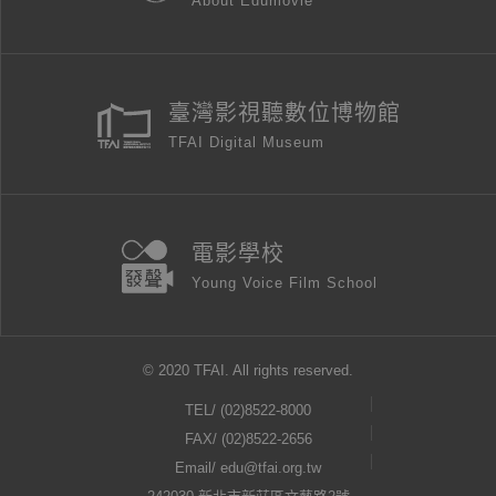
About Edumovie
臺灣影視聽數位博物館
TFAI Digital Museum
電影學校
Young Voice Film School
© 2020 TFAI. All rights reserved.
TEL/
(02)8522-8000
FAX/ (02)8522-2656
Email/
edu@tfai.org.tw