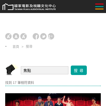
搜尋
首頁
搜 尋
找到 17 筆相符資料