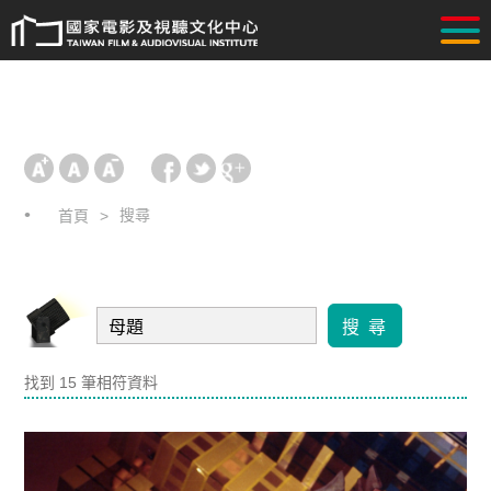
搜尋
首頁
搜 尋
找到 15 筆相符資料