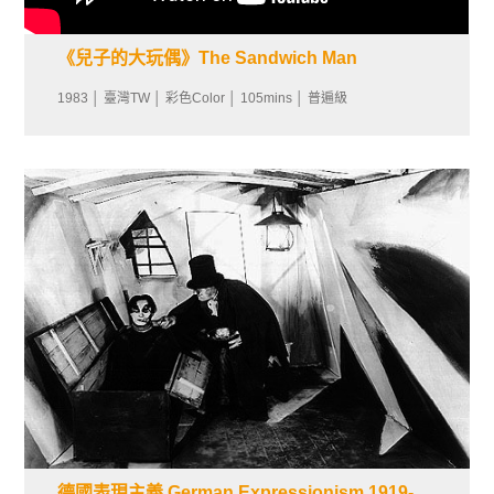
《兒子的大玩偶》The Sandwich Man
1983 │ 臺灣TW │ 彩色Color │ 105mins │ 普遍級
德國表現主義 German Expressionism 1919-