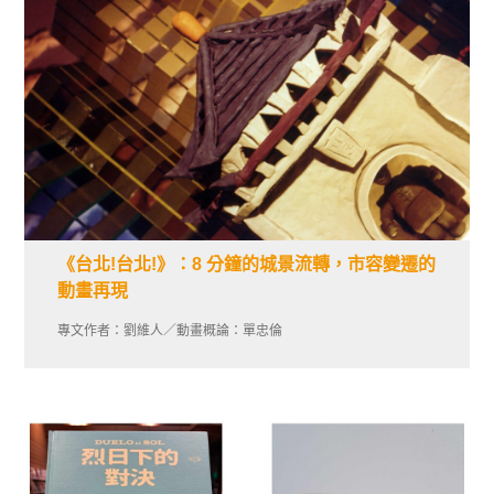
《台北!台北!》：8 分鐘的城景流轉，市容變遷的
動畫再現
專文作者：劉維人／動畫概論：單忠倫