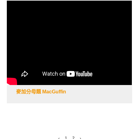
麥加分母題 MacGuffin
‹
1
2
›