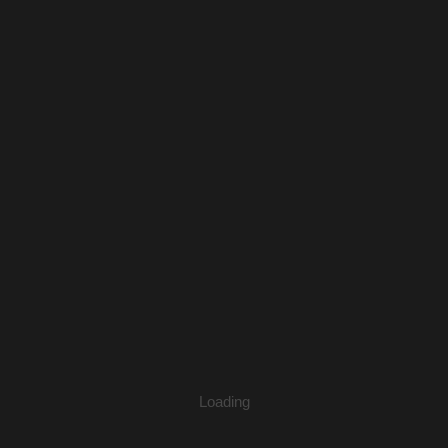
映後講師：張婉兒
2024我們在電影院上課《本日公休》｜新莊南區
Loading
扶輪社
映後講師：孫志熙