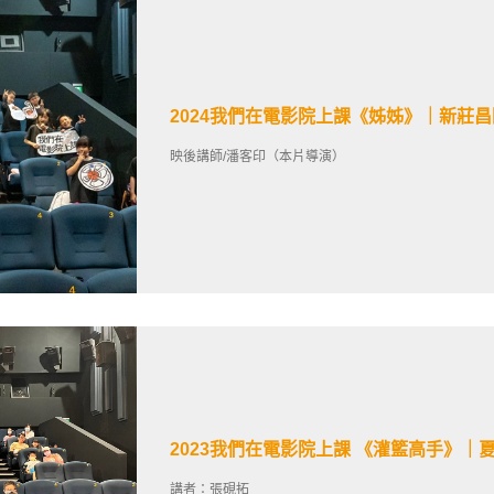
2024我們在電影院上課《姊姊》｜新莊
映後講師/潘客印（本片導演）
2023我們在電影院上課 《灌籃高手》｜
講者：張硯拓