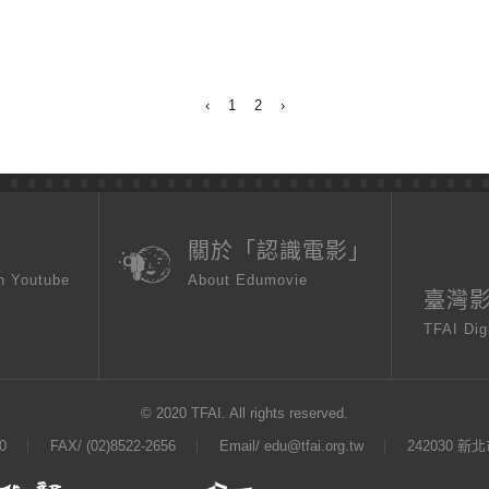
‹
1
2
›
頁
關於「認識電影」
n Youtube
About Edumovie
臺灣
TFAI Dig
© 2020 TFAI. All rights reserved.
0
FAX/ (02)8522-2656
Email/
edu@tfai.org.tw
242030 