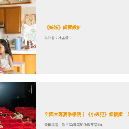
《姊姊》課程設計
設計者：林孟儀
全國大專夏季學院｜《小逃犯》修復版｜
映後講者：孫世鐸(專業影像教育講師)