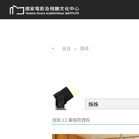
跳
:::
到
主
要
內
容
搜尋
首頁
找到 13 筆相符資料