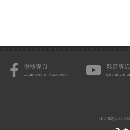
粉絲專頁
影音專
Edumovie on facebook
Edumovie o
TEL/
(02)8522-800