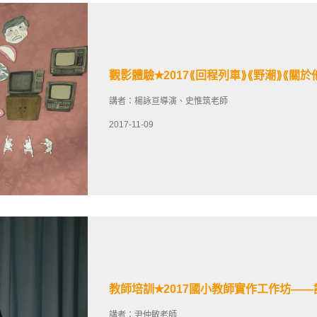
觀影體驗✭2017⟪回程列車⟫⟪野潮⟫⟪關
講者：楊詠亘導演、史惟筑老師
2017-11-09
教師培訓✭2017國小教師實作工作坊—
講者：尹仲敏老師