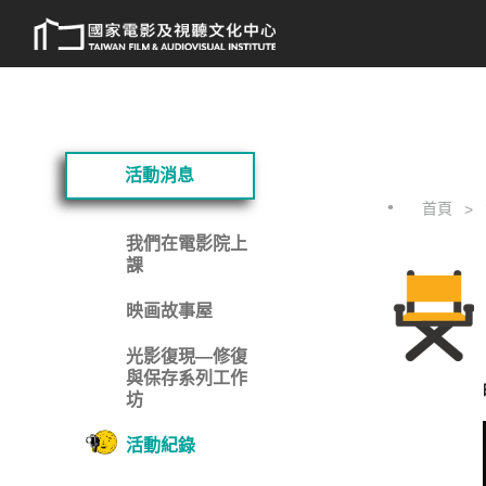
跳
:::
到
主
要
內
容
:::
活動消息
首頁
我們在電影院上
課
映画故事屋
光影復現—修復
與保存系列工作
坊
活動紀錄