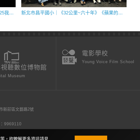
影視音實驗機構｜《沒有她們的星球》｜2025我們在電影院上課
新北市昌平國小｜《32公里~六十年》《蘋果的滋味》｜典藏電影教育活動
電影學校
Young Voice Film School
影視聽數位博物館
ital Museum
新北市新莊區文藝路2號
9969110
s政策，欲瞭解更多資訊請見