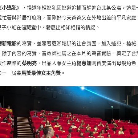
《
小逃犯
》，描述年輕逃犯因逃避追捕而躲進台北某公寓，這是
還忙著與鄰居打麻將，而剛好今天爸爸又在外地出差的平凡家庭
兒子小虹在儲藏室中，發展出相知相惜的情感。
灣新電影
的寫實，並隨著逐漸鬆綁的社會氛圍，加入逃犯、槍械
。除了內容的寫實，音效師杜篤之在本片的聲音實驗，奠定了台
製作產業的
蔡明亮
，出品人兼女主角
楊惠姍
則首度演出母親角色
二十一屆
金馬獎最佳女主角獎
。