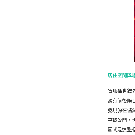
居住空間與
講師
孫世鐸
廳有前後陽
發現躲在儲
中被公開，
實就是這整