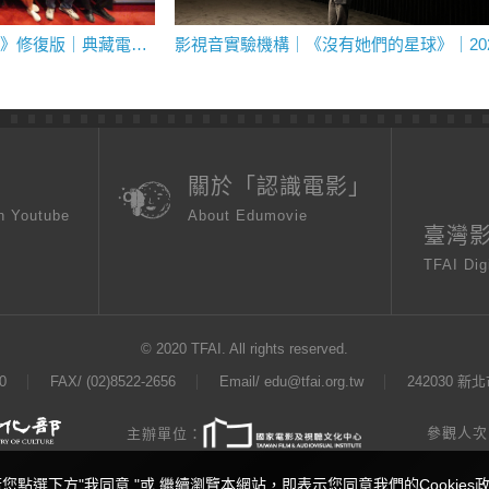
花蓮縣南華國小｜《魔法阿媽》修復版｜典藏電影教育活動
頁
關於「認識電影」
n Youtube
About Edumovie
臺灣
TFAI Dig
© 2020 TFAI. All rights reserved.
0
FAX/ (02)8522-2656
Email/
edu@tfai.org.tw
242030 
參觀人次：
主辦單位：
若您點選下方"我同意 "或 繼續瀏覽本網站，即表示您同意我們的Cookie