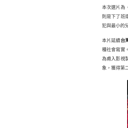
本次選片為
則是下了班
犯與最小的
本片延續
台
種社會寫實
為甫入影視
象，獲得第