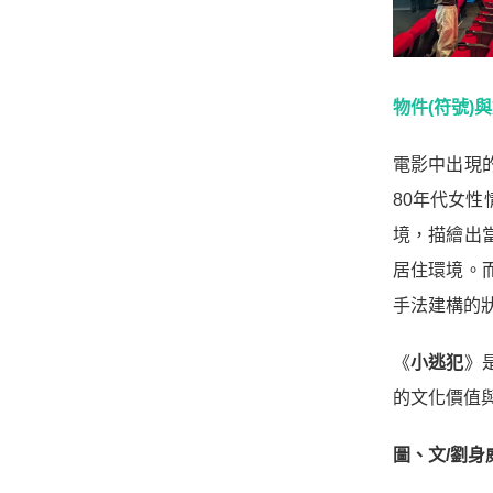
物件(符號)
電影中出現
80年代女
境，描繪出
居住環境。
手法建構的
《
小逃犯
》
的文化價值
圖、文/劉身