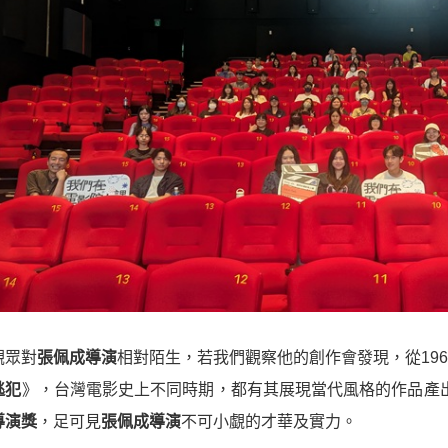
觀眾對
張佩成導演
相對陌生，若我們觀察他的創作會發現，從196
逃犯
》，台灣電影史上不同時期，都有其展現當代風格的作品產出
導演獎
，足可見
張佩成導演
不可小覷的才華及實力。