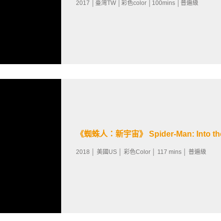
2017 │臺灣TW │彩色color │100mins │普遍級
《蜘蛛人：新宇宙》 Spider-Man: Into the 
2018 │ 美國US │ 彩色Color │ 117 mins │ 普遍級