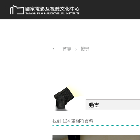
跳
:::
到
主
要
內
容
搜尋
首頁
找到 124 筆相符資料