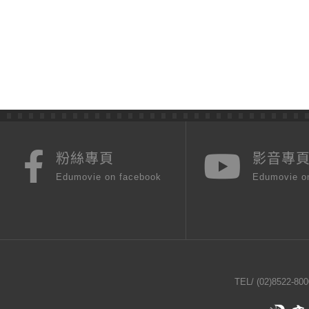
粉絲專頁
影音專
Edumovie on facebook
Edumovie o
TEL/
(02)8522-800