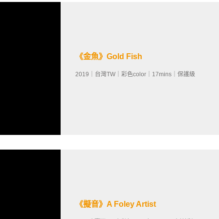
《金魚》Gold Fish
2019｜台灣TW｜彩色color｜17min‬‬‬s｜保護級‬‬
《擬音》A Foley Artist