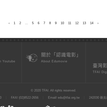
‹
1
2
...
5
6
7
8
9
10
11
12
13
14
›
頁
關於「認識電影」
n Youtube
About Edumovie
臺灣
TFAI Dig
© 2020 TFAI. All rights reserved.
0
FAX/ (02)8522-2656
Email/
edu@tfai.org.tw
242030 