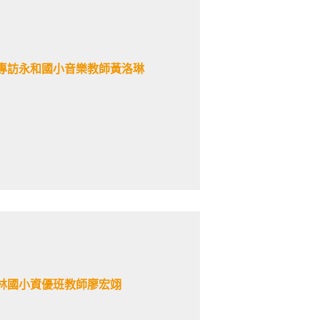
專訪永和國小音樂教師黃洛琳
林國小資優班教師廖宏翊