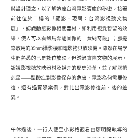
與設計理念，以了解這座台灣電影寶庫的秘密。接著
前往位於二樓的「顯影．現聲：台灣影視聽文物
展」，認識動態影像相關器材，如利用視覺暫留的效
果，使人可以看到馬奔馳圖像的「費納奇鏡」；膠捲
錄放用的35mm攝影機和電影拷貝放映機。雖然在場學
生們熟悉的已是數位放映，但透過實際文物的展示，
認識影視聽放映器材及媒介的歷史沿革，並了解膠捲
剋星­—­—醋酸症對影像保存的危害、電影為何需要修
復，還有過實際案例，對比出電影修復前、後的差
異。
午休過後，一行人便至小影格觀看由廖明毅執導的