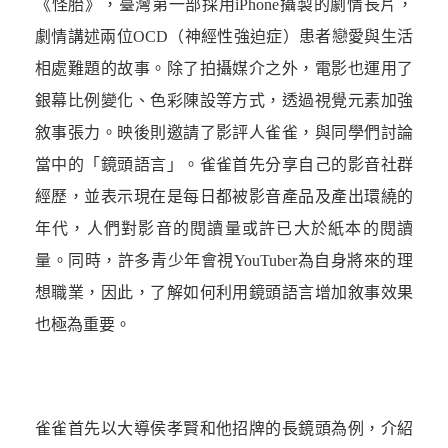
《怪胎》，臺灣第一部採用iPhone攝製的劇情長片，
劇情講述兩位OCD（神經性強迫症）患者戀愛與生活
相處難題的故事。除了拍攝媒介之外，電影也運用了
銀幕比例變化、色彩陳設等方式，透過視覺元素加強
敘事張力。映後則邀請了影評人雀雀，與同學們討論
當中的「鏡頭語言」。雀雀首先分享自己的影音社群
經歷，並表示現在是每日都被影音產品及產出環繞的
年代，人們對影音的閱讀量或許已大於紙本的閱讀
量。同時，許多青少年會視YouTuber為自身將來的理
想職業，因此，了解如何利用鏡頭語言增加敘事效果
也極為重要。
雀雀首先以大導侯孝賢和他招牌的長鏡頭為例，介紹