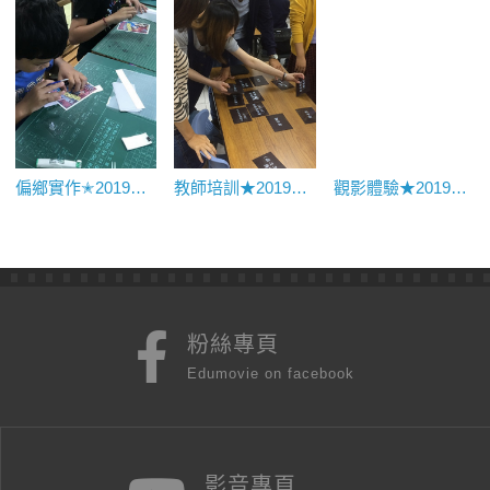
偏鄉實作✭2019【南區】屏東墾丁國小(鵝鑾鼻分校)
教師培訓★2019南區師資培訓課程紀錄專文
觀影體驗★2019《奧尼熊與沙琳鼠》映後座談｜正義國小
粉絲專頁
Edumovie on facebook
影音專頁