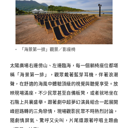
「海景第一排」觀景／影座椅
太陽廣場右邊傍山、左邊臨海，每一個躺椅座位都堪
稱「海景第一排」，觀眾戴著藍芽耳機，伴著浪潮
聲，在舒適的海風中體驗頂級的視覺與聽覺享受。放
映現場滿座，不少民眾甚至自備板凳，或者就地坐在
石階上共襄盛舉。跟著劇中超夢幻演員組合一起展開
峰迴路轉的三角戀情，現場觀影民眾不時熱烈討論，
隨劇情屏氣、驚呼又尖叫，片尾還跟著哼唱主題曲