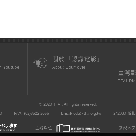
頁
關於「認識電影」
n Youtube
About Edumovie
臺灣
TFAI Dig
© 2020 TFAI. All rights reserved.
0
FAX/ (02)8522-2656
Email/
edu@tfai.org.tw
242030 
參觀人次：
主辦單位：