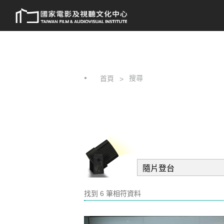
跳
:::
到
主
要
內
容
搜尋
首頁
找到 6 筆相符資料