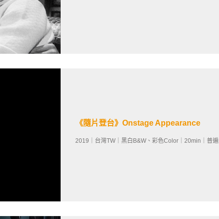
《隨片登台》Onstage Appearance
2019｜台灣TW｜黑白B&W、彩色Color｜20min｜普