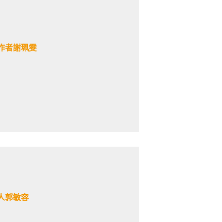
作者謝珮雯
人郭敏容