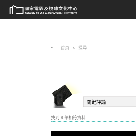
跳
:::
到
主
要
內
容
搜尋
首頁
找到 8 筆相符資料