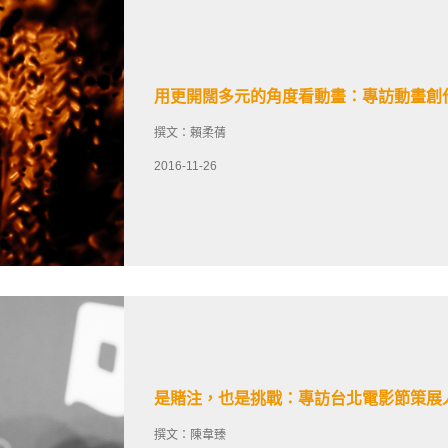
用更開闊多元的角度看動畫：專訪動畫創
撰文：賴柔蒨
2016-11-26
是賭注，也是挑戰：專訪台北電影節策展
撰文：陳韋臻