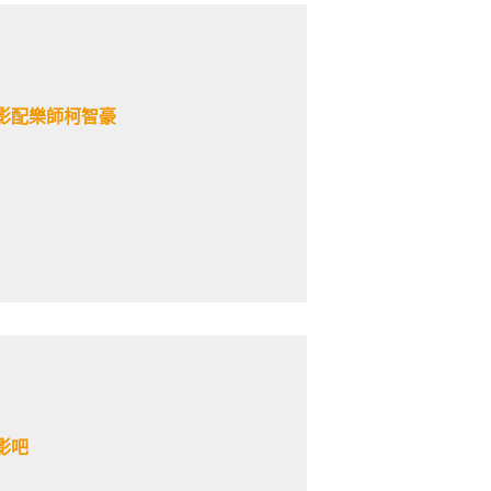
影配樂師柯智豪
影吧