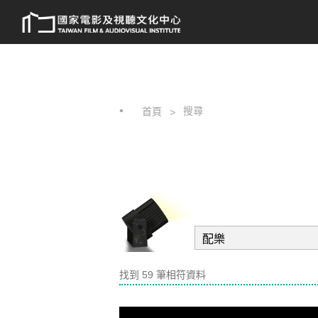
跳
:::
到
主
要
內
容
搜尋
首頁
找到 59 筆相符資料