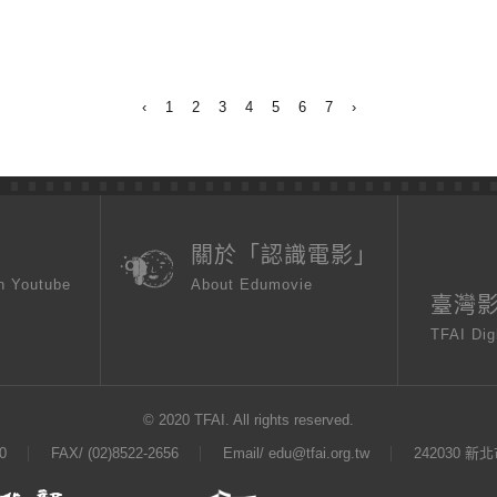
‹
1
2
3
4
5
6
7
›
頁
關於「認識電影」
n Youtube
About Edumovie
臺灣
TFAI Dig
© 2020 TFAI. All rights reserved.
0
FAX/ (02)8522-2656
Email/
edu@tfai.org.tw
242030 