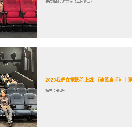
映後講師 / 游喬婷（本片導演）
2023我們在電影院上課 《灌籃高手》｜
講者：張硯拓