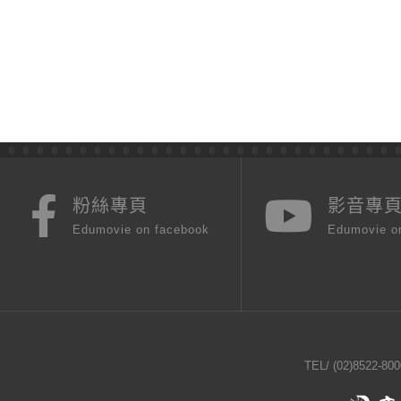
粉絲專頁
影音專
Edumovie on facebook
Edumovie o
TEL/
(02)8522-800