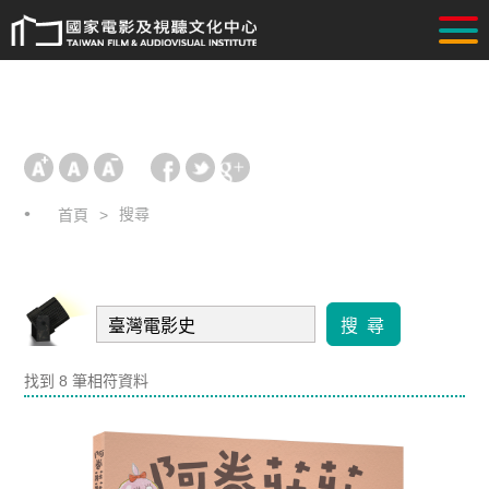
搜尋
首頁
搜 尋
找到 8 筆相符資料