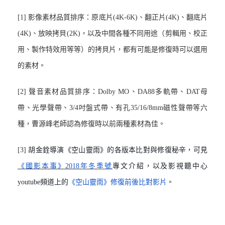
[1] 影像素材品質排序：原底片(4K-6K)、翻正片(4K)、翻底片
(4K)、放映拷貝(2K)，以及中間各種不同用途（剪輯用、校正
用、製作特效用等等）的拷貝片，都有可能是修復時可以選用
的素材。
[2] 聲音素材品質排序：Dolby MO、DA88多軌帶、DAT母
帶、光學聲帶、3/4吋盤式帶、有孔35/16/8mm磁性聲帶等六
種，曹源峰老師認為修復時以前兩種素材為佳。
[3]
胡金銓導演《空山靈雨》的各版本比對與修復秘辛，可見
《國影本事》2018年冬季號
專文介紹，以及影視聽中心
youtube頻道上的
《空山靈雨》修復前後比對影片
。