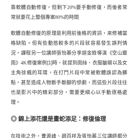
靠軟體自動修復，但剩下20%要手動修復，而後者常
常就要花上整個專案80%的時間
軟體自動修復的原理是利用前後格的資訊，來修補當
格缺陷。但有些動態較多的片段就容易發生誤判情
況，課程另一位講師張怡蓁分享胡金銓導演《空山靈
雨》4K修復案例
[1]
時，就提到雨絲、衣服皺褶以及女
主角徐楓的耳環，在打鬥片段中常被軟體誤認為髒
點，甚至造成人物斷手斷腳的慘劇，而這些片段往往
也是影片中的精彩部分，需要更細心以手動逐格處
理。
◎ 錦上添花還是畫蛇添足：修復倫理
在技術之外，曹源峰、趙百祥及張怡蓁三位講師都分