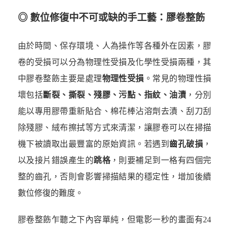
◎ 數位修復中不可或缺的手工藝：膠卷整飭
由於時間、保存環境、人為操作等各種外在因素，膠
卷的受損可以分為物理性受損及化學性受損兩種，其
中膠卷整飭主要是處理
物理性受損
。常見的物理性損
壞包括
斷裂、撕裂、殘膠、污點、指紋、油漬
，分別
能以專用膠帶重新貼合、棉花棒沾溶劑去漬、刮刀刮
除殘膠、絨布擦拭等方式來清潔，讓膠卷可以在掃描
機下被讀取出最豐富的原始資訊。若遇到
齒孔破損
，
以及接片錯誤產生的
跳格
，則要補足到一格有四個完
整的齒孔，否則會影響掃描結果的穩定性，增加後續
數位修復的難度。
膠卷整飭乍聽之下內容單純，但電影一秒的畫面有24