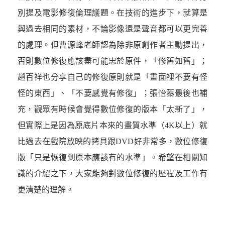
別提
及電影修復倫理議題。在技術的
進步下，就算是
與過去相同的素材，不論影像還是聲音都可以更完善
的處理。但曹源峰老師認為除非原創作者主動提出，
否則數位修復應該盡
可能忠於原件，「修舊如舊」；
趙百
祥也分享自己的修復原則就是「畫面裡不要有怪
怪的東西」、「不要感覺有修復」；張怡蓁最後也補
充，觀眾有時候會覺得數位修復的版本「太新了」，
但實際上是因為原底片本來的畫質水準（4K以上）就
比過去在戲院放映的拷貝跟DVD好非常多，數位修復
版「只是恢復到原本應該有的水準」。希望在相關知
識的介紹之下，大家能夠對數位修復的歷程及工作有
更清楚的理解。