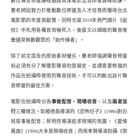
數位聲音修復課程邀請資深電影混音師曹源峰授課。
曹老師因致力於推動數位修復及人才培育而獲得台北
電影節的年度貢獻獎，同時也是2019年熱門國片《返
校》中先用各種音效嚇死人，後面又以細緻的聲音堆
疊逼哭無數觀眾的「始作俑者」。
除了前文提及的原始素材優劣，曹老師強調聲音修復
前必須充分了解電影聲音的發展史，並調查要修復的
作品在拍攝時使用的聲音技術，才可以判斷出該片聲
音修復的最佳方案。
電影在拍攝時分為
事後配音、現場收音
，以及
兩者並
行
三種情況。如楊德昌導演的《恐怖份子》(1986)對白
就是事後配音；蔡明亮導演追求現場的氛圍，《愛情
萬歲》(1994)大多是現場收音；而侯孝賢導演拍攝《戀