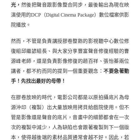
光，
然後把聲音跟影像整合同步，最後輸出為現在映
演使用的DCP（Digital Cinema Package）數位檔案供影
院播放。
然而，不管是負責講授膠卷整飭的影視聽中心數位修
復組邱繼諺組長、與大家分享豐富聲音修復經驗的曹
源峰老師，還是負責影像修復的趙百祥、張怡蓁兩位
講者，都不約而同的提到一個重要觀念：
不要急著動
手！先找出最好的母帶！
在膠卷放映的時代，電影公司都是以原拍攝底片為母
源沖印（複製）出大量放映用拷貝給戲院使用。但不
管是影像還是聲音的底片，音畫中的細節都會在一次
次的複製中減少，人為缺陷也會跟著複製到下一個版
本，使得越後端的素材品質通常會越不好。因此，若