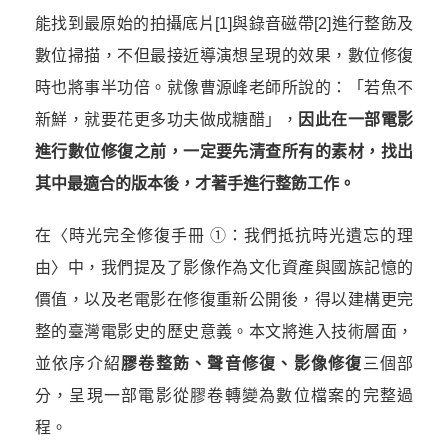
能找到最原始的拍攝底片
[1]
與錄音磁帶
[2]
進行整飭及
數位掃描，不但最接近導演想呈現的效果，數位修復
時也將事半功倍。就像曹源峰老師所說的：「若魚不
新鮮，就要花更多功夫做成糖醋」
，
因此在一部電影
進行數位修復之前，一定要先清查所有的素材，找出
其中最適合的版本後，才著手進行整飭工作。
在〈時光完全修復手冊 ①：我們抵抗時光遺忘的理
由〉中，我們提及了影像作為文化資產與國族記憶的
價值，以及老電影在修復重新公開後，得以建構更完
整的臺灣電影史的歷史意義。本文將進入技術層面，
並依序介紹
膠卷整飭、聲音修復、影像修復
三個部
分，呈現一部電影從膠卷轉變為數位檔案的完整過
程。