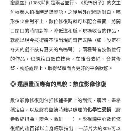
戀風塵》(1986)時則是兩者並行。《恐怖份子》的女主
角穆騫人拍攝時是講粵語，之後另外配國語對白，嘴
形多少會對不上，數位修復時就可以配合畫面，將開
口閉口的時間對準，降低違和感。現場收音的作品，
就能以現今技術將不該出現的聲音去除（如：設定在
冬天的戲不該有夏天的鳥鳴聲）；兩種聲音技術並行
的作品，也能藉由數位技術，在雜音去除、音質修
整、動態處理上，取得整體而言更好的平衡狀態。
◎ 還原畫面應有的風貌：數位影像修復
數位影像修復則包括修補畫面上的刮痕、髒污、畫格
穩定度，以及膠卷整飭時難以處理的
化學性受損
（膠
卷收縮扭曲、變色、黴斑⋯⋯）。影視聽中心數位修
復組的趙百祥以自身經驗指出，一部片大約80%可以