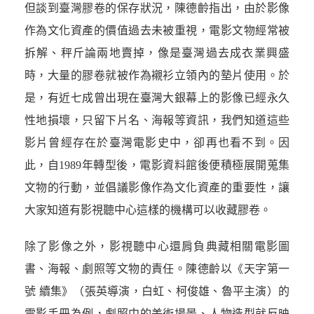
但談到臺灣膠卷的保存狀況，陳德齡指出，由於影像
作為文化資產的價值過去未被重視，電影文物經常被
拆解、秤斤論兩地賣掉，像是臺灣過去成衣業興盛
時，大量的膠卷就被作為襯衫立領內的墊片使用。於
是，有近七成曾出現在臺灣大銀幕上的影像已經永久
性地損壞，只留下片名、海報等資訊，我們知道這些
影片曾經存在於臺灣電影史中，卻再也看不到。因
此，自1989年轉型後，電影資料館後便積極展開蒐集
文物的行動，並倡議影像作為文化資產的重要性，讓
大家知道有影視聽中心這樣的機構可以收藏膠卷。
除了影像之外，影視聽中心還肩負典藏相關電影圖
書、海報、劇照等文物的責任。陳德齡以《天字第一
號 續集》（張英導演，白虹、柯俊雄、魯平主演）的
電影手冊為例，劇照中的美術場景、人物造型就反映