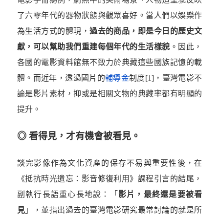
了六零年代的器物狀態與觀眾喜好。當人們以娛樂作
為生活方式的體現，
過去的商品，即是今日的歷史文
獻，可以幫助我們重建每個年代的生活樣貌
。因此，
各國的電影資料館無不致力於典藏這些國族記憶的載
體。而近年，透過國片的
輔導金
制度
[1]
，臺灣電影不
論是影片素材，抑或是相關文物的典藏率都有明顯的
提升。
◎ 看得見，才有機會被看見。
談完影像作為文化資產的保存不易與重要性後，在
《抵抗時光遺忘：影音修復利用》課程引言的結尾，
副執行長語重心長地說：「
影片，最終還是要被看
見
」，並指出過去的臺灣電影研究最常討論的就是所