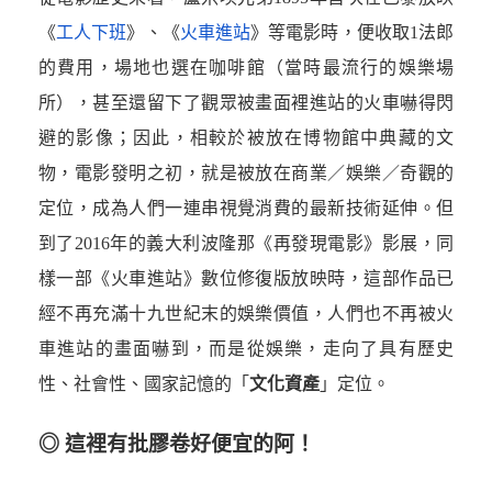
《
工人下班
》、《
火車進站
》等電影時，便收取1法郎
的費用，場地也選在咖啡館（當時最流行的娛樂場
所），甚至還留下了觀眾被畫面裡進站的火車嚇得閃
避的影像；因此，相較於被放在博物館中典藏的文
物，電影發明之初，就是被放在商業／娛樂／奇觀的
定位，成為人們一連串視覺消費的最新技術延伸。但
到了2016年的義大利波隆那《再發現電影》影展，同
樣一部《火車進站》數位修復版放映時，這部作品已
經不再充滿十九世紀末的娛樂價值，人們也不再被火
車進站的畫面嚇到，而是從娛樂，走向了具有歷史
性、社會性、國家記憶的「
文化資產
」定位。
◎ 這裡有批膠卷好便宜的阿！