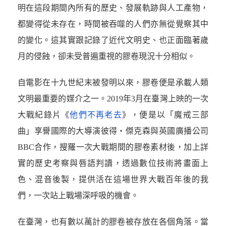
明在這段期間內所有的歷史、發展軌跡與人工產物，
都變得從未存在，時間被吞噬的人們亦無從覺察其中
的變化。這其實跟記錄了近代文明史、也正面臨著歲
月的侵蝕，卻未受普遍重視的膠卷現況十分相似。
自電影在十九世紀末被發明以來，膠卷便是承載人類
文明最重要的媒介之一。2019年3月在臺灣上映的一次
大戰紀錄片《
他們不再老去
》，便是以「魔戒三部
曲」享譽國際的大導演彼得・傑克森與英國廣播公司
BBC合作，搜羅一次大戰期間的膠卷素材後，加上詳
實的歷史考察與唇語判讀，透過數位技術將畫面上
色、混音後製，提供活在這場世界大戰百年後的我
們，一次站上戰場深呼吸的機會。
在臺灣，也有數以萬計的膠卷被存放在各個角落。當