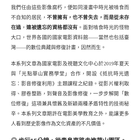
我們任由這些影像腐朽，便如同漫畫中時光被啃食而
不自知的居民，
不曾擁有，也不曾失去，而是從未存
在過
，
連被遺忘的資格都沒有
。面對啃食時光的怪物
大口，世界各國的國家電影資料館——當然也包括臺
灣——的數位典藏與修復計畫，因然而生。
本系列文章為國家電影及視聽文化中心於2019年夏天
與「光點華山實務學堂」合作，開設《抵抗時光遺
忘：影音修復利用》主題課程之紀錄。從影片權利取
得、膠卷整飭，到聲音及影像修復，一步步解開「數
位修復」這項兼具懷舊及新穎兩種矛盾特性的技術秘
辛。本系列文章期許在電影美學教育之外，能讓更多
人看到歷史影像作為文化資產的不凡價值。