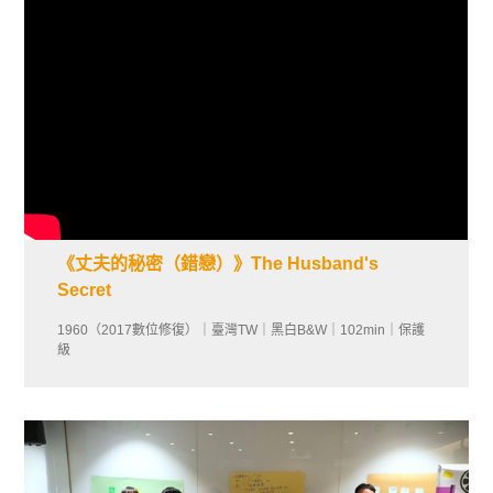
《丈夫的秘密（錯戀）》The Husband's
Secret
1960（2017數位修復）｜臺灣TW｜黑白B&W｜102min｜保護
級