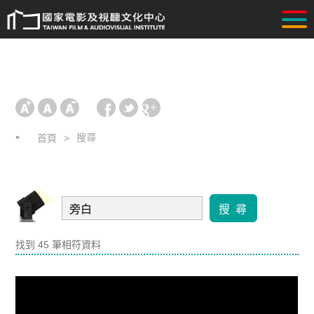
搜尋
首頁
搜 尋
找到 45 筆相符資料