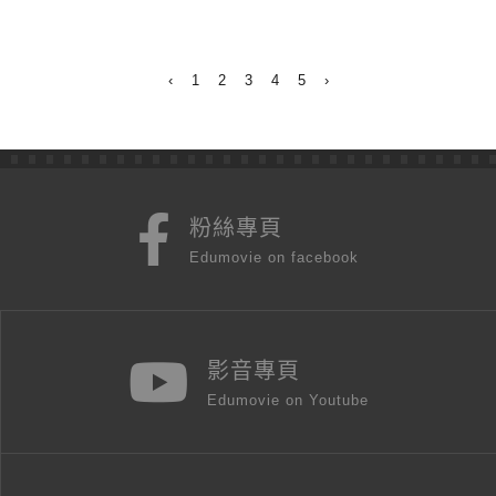
‹
1
2
3
4
5
›
粉絲專頁
Edumovie on facebook
影音專頁
Edumovie on Youtube