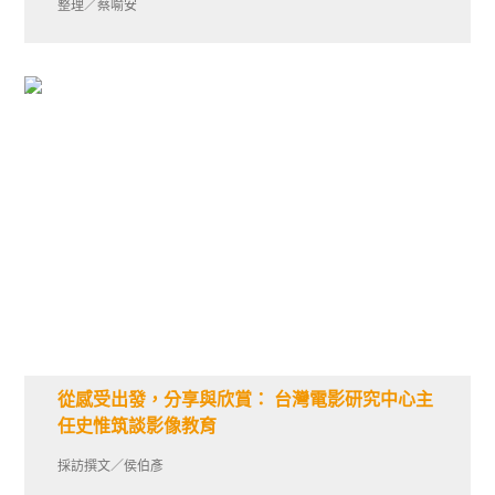
整理／蔡喻安
從感受出發，分享與欣賞： 台灣電影研究中心主
任史惟筑談影像教育
採訪撰文／侯伯彥