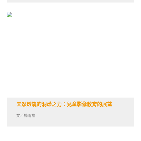
天然透鏡的洞悉之力：兒童影像教育的展望
文／楊雨樵