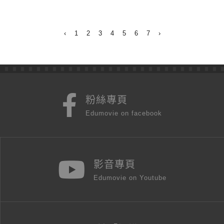
‹
1
2
3
4
5
6
7
›
粉絲專頁
Edumovie on facebook
影音專頁
Edumovie on Youtube