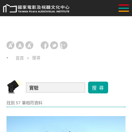
搜尋
首頁
搜 尋
找到 57 筆相符資料