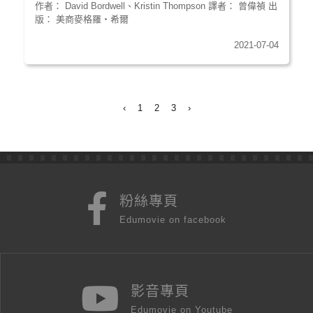
作者： David Bordwell、Kristin Thompson 譯者： 曾偉禎 出
版： 美商麥格羅‧希爾
2021-07-04
‹
1
2
3
›
粉絲專頁
Edumovie on facebook
影音專頁
Edumovie on Youtube