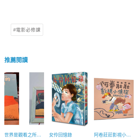
電影必修課
推薦閱讀
世界是觀看之所成，電影之所在：《烈日下的對決》與《博物館》
女伶回憶錄
阿卷莊莊影視小偵探－我要當電影明星！