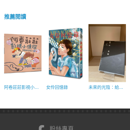
推薦閱讀
阿卷莊莊影視小偵探－我要當電影明星！
女伶回憶錄
未來的光陰：給台灣新電影四十年的備忘錄
粉絲專頁