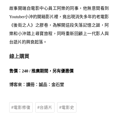
故事開端自電影中心員工阿樂的同事，他無意間看到
Youtuber小沖的開箱影片裡，竟出現消失多年的老電影
《後街之人》之膠卷，為解開這段失落記憶之謎，阿
樂和小沖踏上尋寶旅程，同時重新回顧上一代影人與
台語片的興衰起落。
線上購買
售價：240 /
推廣期間，另有優惠價
博客來
：
讀冊
：
誠品
：
金石堂
電影修復
台語片
電影史