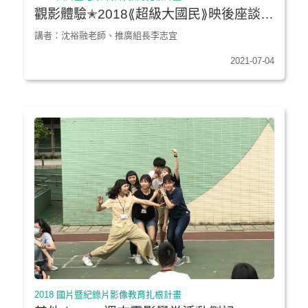
觀影體驗✭2018⟪超級大國民⟫映後座談｜
聖功女中
講者：沈裕融老師、推廣組長李志宜
2021-07-04
2018 國片暨紀錄片影像教育扎根計畫