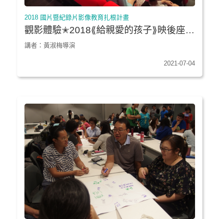
2018 國片暨紀錄片影像教育扎根計畫
觀影體驗✭2018⟪給親愛的孩子⟫映後座談
｜大寮國小
講者：黃淑梅導演
2021-07-04