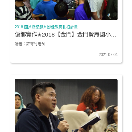
2018 國片暨紀錄片影像教育扎根計畫
偏鄉實作✭2018【金門】金門賢庵國小垵
湖分校
講者：許岑竹老師
2021-07-04