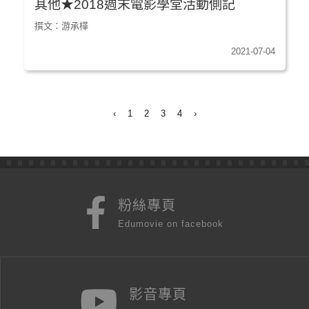
其他★2018週末電影學堂活動側記
撰文：游承樺
2021-07-04
‹
1
2
3
4
›
粉絲專頁
Edumovie on facebook
影音專頁