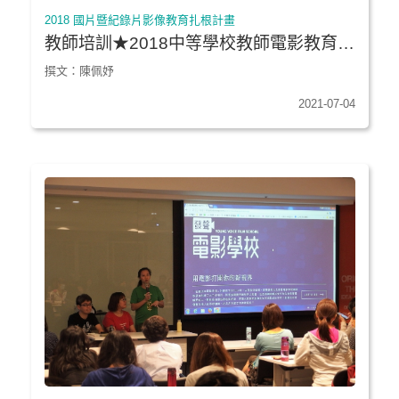
2018 國片暨紀錄片影像教育扎根計畫
教師培訓★2018中等學校教師電影教育論
壇｜Day 2
撰文：陳佩妤
2021-07-04